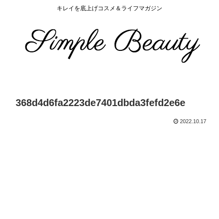
キレイを底上げコスメ＆ライフマガジン
368d4d6fa2223de7401dbda3fefd2e6e
2022.10.17