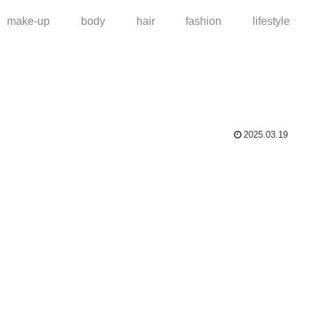
make-up
body
hair
fashion
lifestyle
2025.03.19