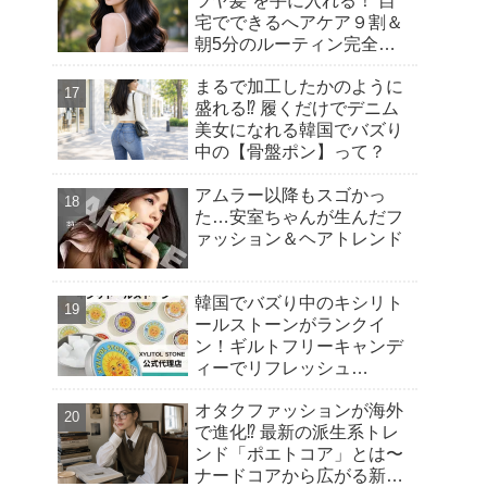
ツヤ髪”を手に入れる！ 自
宅でできるへアケア９割＆
朝5分のルーティン完全ガ
イド
まるで加工したかのように
盛れる⁉︎ 履くだけでデニム
美女になれる韓国でバズり
中の【骨盤ポン】って？
アムラー以降もスゴかっ
た…安室ちゃんが生んだフ
ァッション＆ヘアトレンド
韓国でバズり中のキシリト
ールストーンがランクイ
ン！ギルトフリーキャンデ
ィーでリフレッシュ
【Qoo10 「スイーツ・お菓
オタクファッションが海外
子」販売数ランキング】～
で進化⁉︎ 最新の派生系トレ
渡韓気分を楽しむ！トレン
ンド「ポエトコア」とは〜
ドの“韓国おやつ”もご紹介
ナードコアから広がる新潮
～