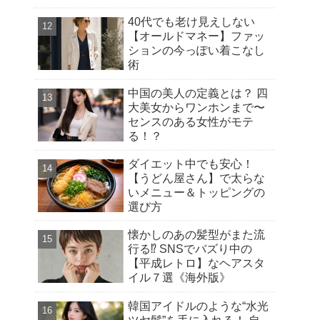
40代でも老け見えしない
【オールドマネー】ファッ
ションの今っぽい着こなし
術
中国の美人の定義とは？ 四
大美女からワンホンまで〜
センスのある女性がモテ
る！？
ダイエット中でも安心！
【うどん屋さん】で太らな
いメニュー＆トッピングの
選び方
懐かしのあの髪型がまた流
行る⁉︎ SNSでバズり中の
【平成レトロ】なヘアスタ
イル７選《海外版》
韓国アイドルのような“水光