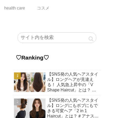
health care
コスメ
♡Ranking♡
【SNS発の人気ヘアスタイ
ル】ロングヘアが見違え
る！ 人気急上昇中の「V
Shape Haircut」とは？ ア
ップヘアにもおすすめの理
【SNS発の人気ヘアスタイ
由♡
ル】ロングにもボブにもで
きる可変ヘア「2 in 1
Haircut」とは？＃アナスタ