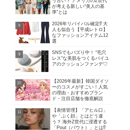
う古い？ アメリカのZ世代
が考える新しい“美人の基
準”とは
2026年リバイバル確定⁉︎ 大
人も似合う【平成レトロ】
なファッションアイテム12
選
SNSでもバズり中！ “毛穴
レス”な美肌をつくるバイユ
アのクッションファンデ♡
【2026年最新】韓国ダイソ
ーのコスメがすごい！人気
の理由・おすすめブラン
ド・注目店舗を徹底解説
【表情管理】「アヒル口」
や「ぷく顔」とはどう違
う？ 海外Z世代に浸透する
「Pout（パウト）」とは⁉︎