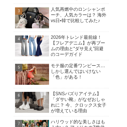
シアヘアカット
人気再燃中のロンシャンポ
ーチ、人気カラーは？ 海外
vs日•韓で比較してみた♪
2026年トレンド最前線！
【フレアデニム】が再ブー
ムの理由と“ダサ見え”回避
のコーデガイド
モテ服の定番ワンピース…
しかし選んではいけない
「色」がある！
【SNSバズりアイテム】
「ダサい靴」がなぜおしゃ
れに？ 今、クロックス女子
が増えている理由
ハリウッド的な美しさはも