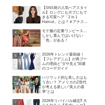
【SNS発の人気ヘアスタイ
ル】ロングにもボブにもで
きる可変ヘア「2 in 1
Haircut」とは？＃アナスタ
シアヘアカット
モテ服の定番ワンピース…
しかし選んではいけない
「色」がある！
2026年トレンド最前線！
【フレアデニム】が再ブー
ムの理由と“ダサ見え”回避
のコーデガイド
ハリウッド的な美しさはも
う古い？ アメリカのZ世代
が考える新しい“美人の基
準”とは
2026年リバイバル確定⁉︎ 大