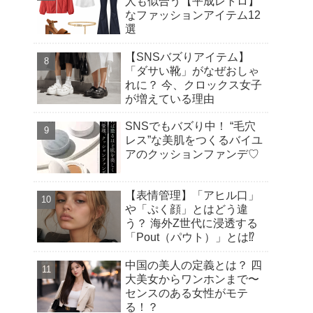
人も似合う【平成レトロ】
なファッションアイテム12
選
【SNSバズりアイテム】
「ダサい靴」がなぜおしゃ
れに？ 今、クロックス女子
が増えている理由
SNSでもバズり中！ “毛穴
レス”な美肌をつくるバイユ
アのクッションファンデ♡
【表情管理】「アヒル口」
や「ぷく顔」とはどう違
う？ 海外Z世代に浸透する
「Pout（パウト）」とは⁉︎
中国の美人の定義とは？ 四
大美女からワンホンまで〜
センスのある女性がモテ
る！？