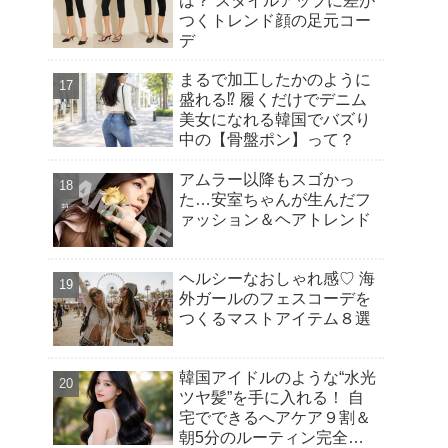
は？ スタイルアップに差が
つくトレンド顔の足元コー
デ
まるで加工したかのように
盛れる⁉︎ 履くだけでデニム
美女になれる韓国でバズり
中の【骨盤ポン】って？
アムラー以降もスゴかっ
た…安室ちゃんが生んだフ
ァッション＆ヘアトレンド
ヘルシーなおしゃれ感♡ 海
外ガールのフェスコーデを
つくるマストアイテム８選
韓国アイドルのような“水光
ツヤ髪”を手に入れる！ 自
宅でできるへアケア９割＆
朝5分のルーティン完全ガ