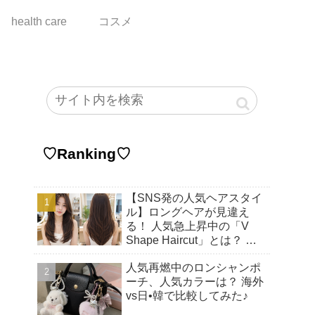
health care
コスメ
♡Ranking♡
【SNS発の人気ヘアスタイ
ル】ロングヘアが見違え
る！ 人気急上昇中の「V
Shape Haircut」とは？ ア
ップヘアにもおすすめの理
人気再燃中のロンシャンポ
由♡
ーチ、人気カラーは？ 海外
vs日•韓で比較してみた♪