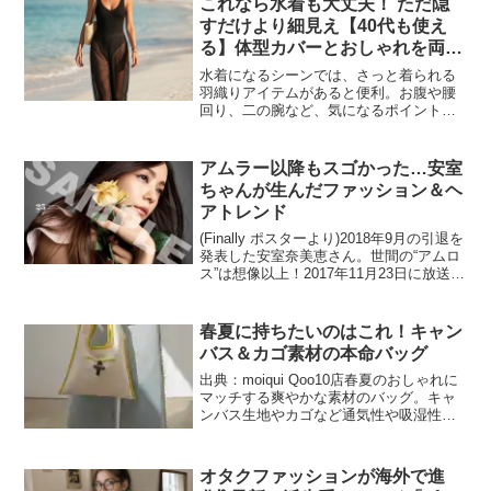
これなら水着も大丈夫！ ただ隠
すだけより細見え【40代も使え
る】体型カバーとおしゃれを両立
する最新ビーチコーデ
水着になるシーンでは、さっと着られる
羽織りアイテムがあると便利。お腹や腰
回り、二の腕など、気になるポイントの
体型カバーはもちろん、カフェや買い物
などをする場合でもちょっとした“服見
え”が叶います。だからといって、ただ隠
アムラー以降もスゴかった…安室
すだけの水着を選んでし...
ちゃんが生んだファッション＆ヘ
アトレンド
(Finally ポスターより)2018年9月の引退を
発表した安室奈美恵さん。世間の“アムロ
ス”は想像以上！2017年11月23日に放送さ
れたNHKドキュメンタリー - 安室奈美恵
「告白」 では、その胸中を赤裸々に語ら
れていました。デビュー...
春夏に持ちたいのはこれ！キャン
バス＆カゴ素材の本命バッグ
出典：moiqui Qoo10店春夏のおしゃれに
マッチする爽やかな素材のバッグ。キャ
ンバス生地やカゴなど通気性や吸湿性が
よい素材のバッグは、レザーとはまた違
った魅力で、シーズンライクな軽やかさ
を添えてくれます。ファッションアイテ
オタクファッションが海外で進
ムが充実する...