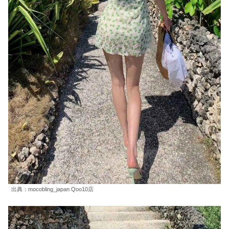
出典：mocobling_japan Qoo10店