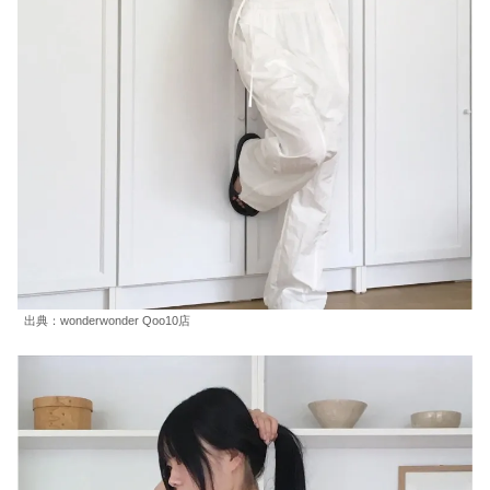
出典：wonderwonder Qoo10店