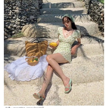
出典：mocobling_japan Qoo10店