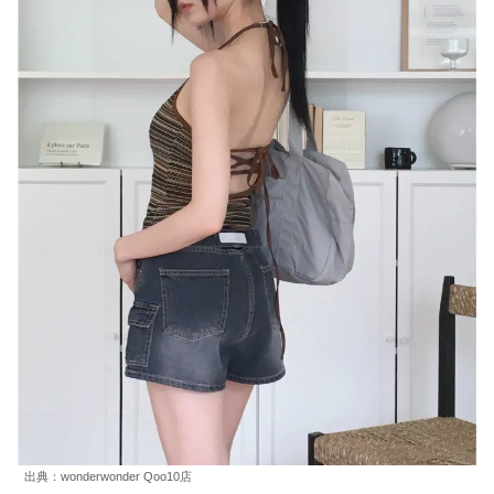
出典：wonderwonder Qoo10店