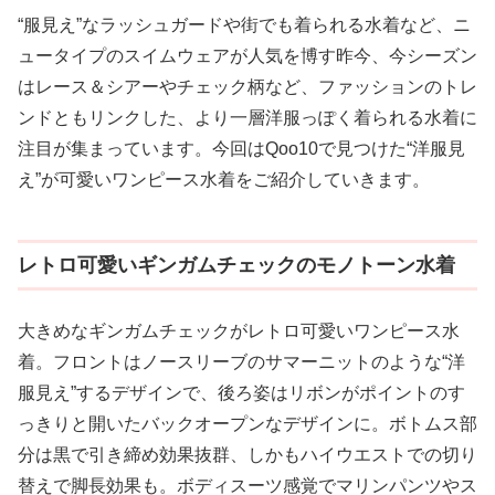
“服見え”なラッシュガードや街でも着られる水着など、ニ
ュータイプのスイムウェアが人気を博す昨今、今シーズン
はレース＆シアーやチェック柄など、ファッションのトレ
ンドともリンクした、より一層洋服っぽく着られる水着に
注目が集まっています。今回はQoo10で見つけた“洋服見
え”が可愛いワンピース水着をご紹介していきます。
レトロ可愛いギンガムチェックのモノトーン水着
大きめなギンガムチェックがレトロ可愛いワンピース水
着。フロントはノースリーブのサマーニットのような“洋
服見え”するデザインで、後ろ姿はリボンがポイントのす
っきりと開いたバックオープンなデザインに。ボトムス部
分は黒で引き締め効果抜群、しかもハイウエストでの切り
替えで脚長効果も。ボディスーツ感覚でマリンパンツやス