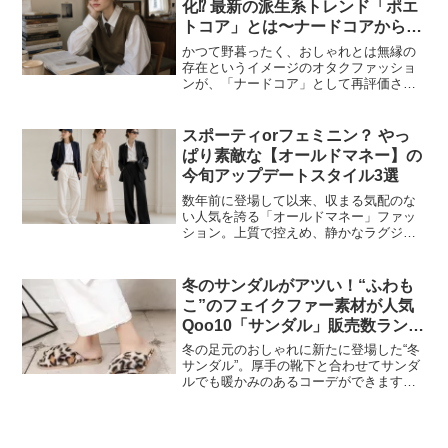
化⁉︎ 最新の派生系トレンド「ポエ
トコア」とは〜ナードコアから広
がる新潮流
かつて野暮ったく、おしゃれとは無縁の
存在というイメージのオタクファッショ
ンが、「ナードコア」として再評価さ
れ、地味で実用的、どこかダサさを感じ
させるスタイルが新鮮に映るように。海
外ではナードコア的なスタイルはいくつ
スポーティorフェミニン？ やっ
かに分岐、細分化され、さま...
ぱり素敵な【オールドマネー】の
今旬アップデートスタイル3選
数年前に登場して以来、収まる気配のな
い人気を誇る「オールドマネー」ファッ
ション。上質で控えめ、静かなラグジュ
アリーは、大人っぽく洗練された印象を
つくれるとして多くの支持を集めていま
す。そのオールドマネーも時とともに磨
冬のサンダルがアツい！“ふわも
かれ、アップデートされて...
こ”のフェイクファー素材が人気
Qoo10「サンダル」販売数ランキ
ング
冬の足元のおしゃれに新たに登場した“冬
サンダル”。厚手の靴下と合わせてサンダ
ルでも暖かみのあるコーデができます。
今回は、冬サンダルのランキングをお届
けします！インターネット総合ショッピ
ングモール「Qoo10」を運営するeBay
Japan合...