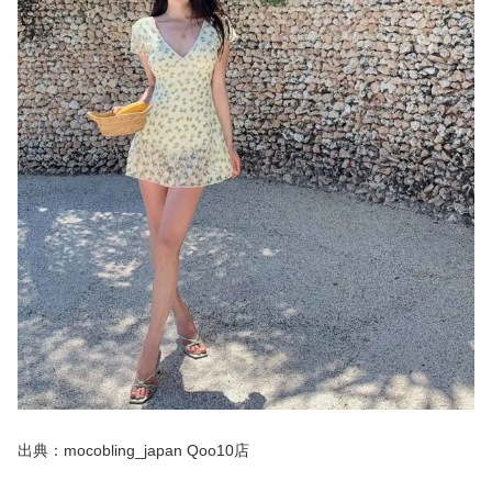
出典：mocobling_japan Qoo10店