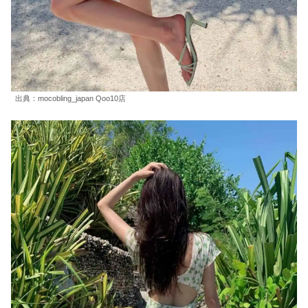
出典：mocobling_japan Qoo10店