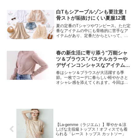
結構、ファッションもチェックしている
のですが、「かわいいな」と思うと、こ
ちらのブランドだったりします！今回
白Tもシアーブルゾンも要注意！
は、「大人のためのファ...
骨ストが垢抜けにくい夏服12選
夏の定番のTシャツやワンピース。ただ定
番なアイテムの中にも骨格的に苦手なア
イテムがあり、定番だからといって、誰
でもが似合うとは限らないのもの。おし
ゃれなはずなのに「なんだか似合わな
い」「垢抜けない」と感じた経験はあり
春の新生活に寄り添う“万能シャ
ませんか？今回は、シンプ...
ツ＆ブラウス”パステルカラーや
デザインコンシャスなアイテムが
人気！【Qoo10「シャツ・ブラウ
春はシャツ＆ブラウスが大活躍する季
ス」販売数ランキング】
節。一枚でコーデに春らしい軽やかさと
オシャレ感を添えてくれます。今回は今
欲しい「シャツ・ブラウス」のランキン
グです！インターネット総合ショッピン
グモール「Qoo10」を運営するeBay
Japan合同会社は...
【La-gemme（ラジエム）】華やか＆涼
しげな主役級トップス！オフィスでも着
られる「レース トップス カットソー」