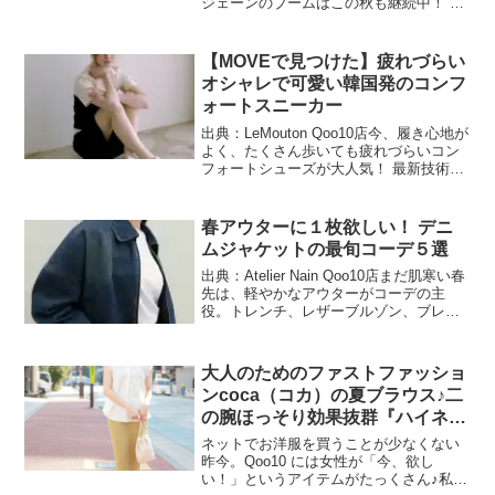
ジェーンのブームはこの秋も継続中！ 履
きやすく、靴下を合わせてもおしゃれ
で、カジュアルからフェミニンなルック
まで足元をぐっと今っぽくしてくれま
【MOVEで見つけた】疲れづらい
す。今回は、Q...
オシャレで可愛い韓国発のコンフ
ォートスニーカー
出典：LeMouton Qoo10店今、履き心地が
よく、たくさん歩いても疲れづらいコン
フォートシューズが大人気！ 最新技術を
搭載して足の健康をサポートしつつ、フ
ァッショナブルなデザインでオシャレに
履けるアイテムが増えています。今回
春アウターに１枚欲しい！ デニ
は、Qoo...
ムジャケットの最旬コーデ５選
出典：Atelier Nain Qoo10店まだ肌寒い春
先は、軽やかなアウターがコーデの主
役。トレンチ、レザーブルゾン、ブレザ
ーとバリエーションが豊富な今年の春ア
ウターですが、中でも一層注目を集めて
いるのがデニムジャケットです。今季は
大人のためのファストファッショ
カラー...
ンcoca（コカ）の夏ブラウス♪二
の腕ほっそり効果抜群『ハイネッ
クノースリーブレースブラウス』
ネットでお洋服を買うことが少なくない
昨今。Qoo10 には女性が「今、欲し
い！」というアイテムがたっくさん♪私も