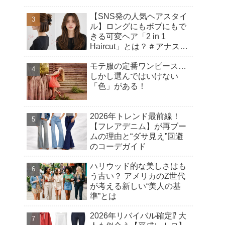
【SNS発の人気ヘアスタイ
ル】ロングにもボブにもで
きる可変ヘア「2 in 1
Haircut」とは？＃アナスタ
シアヘアカット
モテ服の定番ワンピース…
しかし選んではいけない
「色」がある！
2026年トレンド最前線！
【フレアデニム】が再ブー
ムの理由と“ダサ見え”回避
のコーデガイド
ハリウッド的な美しさはも
う古い？ アメリカのZ世代
が考える新しい“美人の基
準”とは
2026年リバイバル確定⁉︎ 大