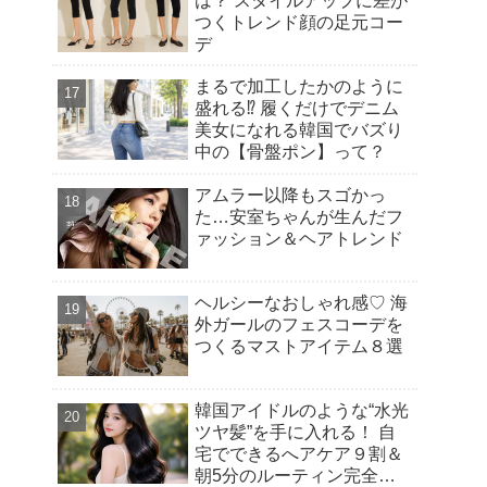
は？ スタイルアップに差が
つくトレンド顔の足元コー
デ
まるで加工したかのように
盛れる⁉︎ 履くだけでデニム
美女になれる韓国でバズり
中の【骨盤ポン】って？
アムラー以降もスゴかっ
た…安室ちゃんが生んだフ
ァッション＆ヘアトレンド
ヘルシーなおしゃれ感♡ 海
外ガールのフェスコーデを
つくるマストアイテム８選
韓国アイドルのような“水光
ツヤ髪”を手に入れる！ 自
宅でできるへアケア９割＆
朝5分のルーティン完全ガ