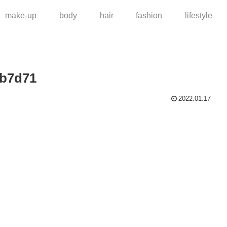
make-up
body
hair
fashion
lifestyle
8b7d71
2022.01.17