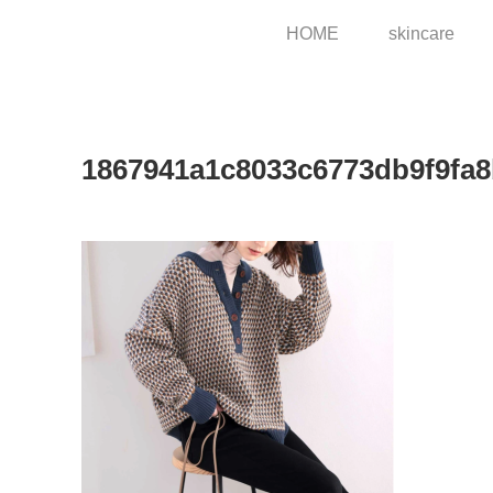
HOME
skincare
1867941a1c8033c6773db9f9fa