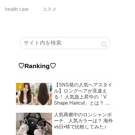
health care
コスメ
♡Ranking♡
【SNS発の人気ヘアスタイ
ル】ロングヘアが見違え
る！ 人気急上昇中の「V
Shape Haircut」とは？ ア
ップヘアにもおすすめの理
人気再燃中のロンシャンポ
由♡
ーチ、人気カラーは？ 海外
vs日•韓で比較してみた♪