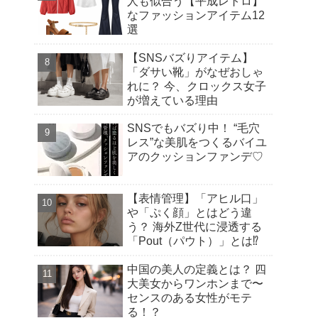
人も似合う【平成レトロ】
なファッションアイテム12
選
【SNSバズりアイテム】
「ダサい靴」がなぜおしゃ
れに？ 今、クロックス女子
が増えている理由
SNSでもバズり中！ “毛穴
レス”な美肌をつくるバイユ
アのクッションファンデ♡
【表情管理】「アヒル口」
や「ぷく顔」とはどう違
う？ 海外Z世代に浸透する
「Pout（パウト）」とは⁉︎
中国の美人の定義とは？ 四
大美女からワンホンまで〜
センスのある女性がモテ
る！？