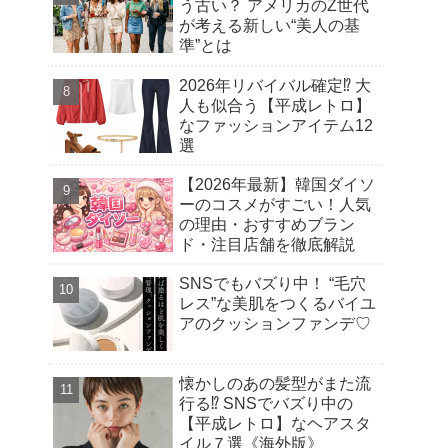
う古い？ アメリカのZ世代
が考える新しい“美人の基
準”とは
2026年リバイバル確定⁉︎ 大
人も似合う【平成レトロ】
なファッションアイテム12
選
【2026年最新】韓国ダイソ
ーのコスメがすごい！人気
の理由・おすすめブラン
ド・注目店舗を徹底解説
SNSでもバズり中！ “毛穴
レス”な美肌をつくるバイユ
アのクッションファンデ♡
懐かしのあの髪型がまた流
行る⁉︎ SNSでバズり中の
【平成レトロ】なヘアスタ
イル７選《海外版》