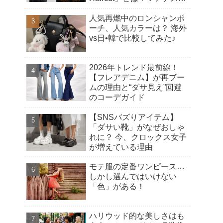
シアヘアカット
人気再燃中のロンシャンポ
ーチ、人気カラーは？ 海外
vs日•韓で比較してみた♪
2026年トレンド最前線！
【フレアデニム】が再ブー
ムの理由と“ダサ見え”回避
のコーデガイド
【SNSバズりアイテム】
「ダサい靴」がなぜおしゃ
れに？ 今、クロックス女子
が増えている理由
モテ服の定番ワンピース…
しかし選んではいけない
「色」がある！
ハリウッド的な美しさはも