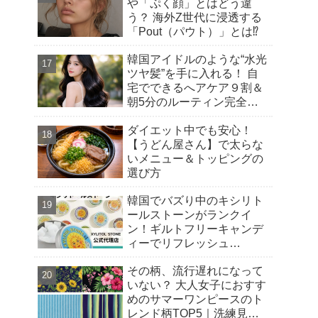
や「ぷく顔」とはどう違
う？ 海外Z世代に浸透する
「Pout（パウト）」とは⁉︎
韓国アイドルのような“水光
ツヤ髪”を手に入れる！ 自
宅でできるへアケア９割＆
朝5分のルーティン完全ガ
イド
ダイエット中でも安心！
【うどん屋さん】で太らな
いメニュー＆トッピングの
選び方
韓国でバズり中のキシリト
ールストーンがランクイ
ン！ギルトフリーキャンデ
ィーでリフレッシュ
【Qoo10 「スイーツ・お菓
その柄、流行遅れになって
子」販売数ランキング】～
いない？ 大人女子におすす
渡韓気分を楽しむ！トレン
めのサマーワンピースのト
ドの“韓国おやつ”もご紹介
レンド柄TOP5｜洗練見え
～