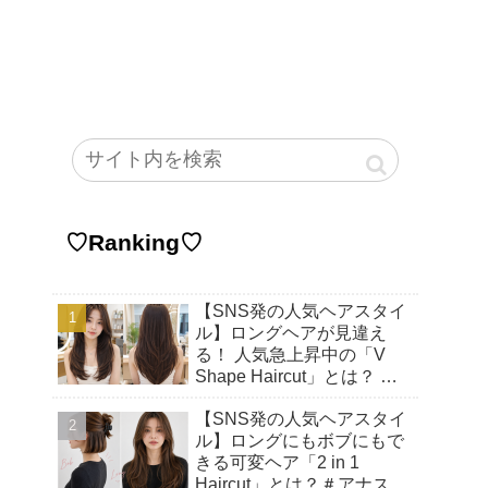
♡Ranking♡
【SNS発の人気ヘアスタイ
ル】ロングヘアが見違え
る！ 人気急上昇中の「V
Shape Haircut」とは？ ア
ップヘアにもおすすめの理
【SNS発の人気ヘアスタイ
由♡
ル】ロングにもボブにもで
きる可変ヘア「2 in 1
Haircut」とは？＃アナスタ