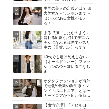
中国の美人の定義とは？ 四
大美女からワンホンまで〜
センスのある女性がモテ
る！？
まるで加工したかのように
盛れる⁉︎ 履くだけでデニム
美女になれる韓国でバズり
中の【骨盤ポン】って？
40代でも老け見えしない
【オールドマネー】ファッ
ションの今っぽい着こなし
術
オタクファッションが海外
で進化⁉︎ 最新の派生系トレ
ンド「ポエトコア」とは〜
ナードコアから広がる新潮
流
【表情管理】「アヒル口」