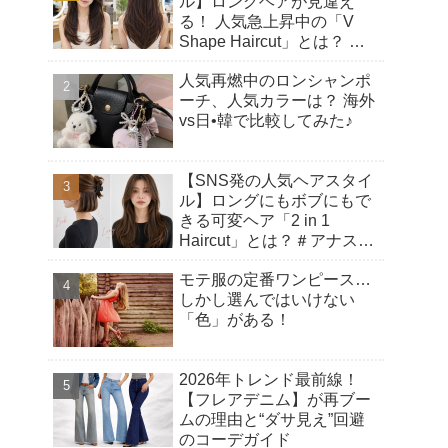
ル】ロングヘアが見違え
る！ 人気急上昇中の「V
Shape Haircut」とは？ ア
ップヘアにもおすすめの理
人気再燃中のロンシャンポ
由♡
ーチ、人気カラーは？ 海外
vs日•韓で比較してみた♪
【SNS発の人気ヘアスタイ
ル】ロングにもボブにもで
きる可変ヘア「2 in 1
Haircut」とは？＃アナスタ
シアヘアカット
モテ服の定番ワンピース…
しかし選んではいけない
「色」がある！
2026年トレンド最前線！
【フレアデニム】が再ブー
ムの理由と“ダサ見え”回避
のコーデガイド