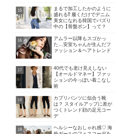
流
まるで加工したかのように
盛れる⁉︎ 履くだけでデニム
美女になれる韓国でバズり
中の【骨盤ポン】って？
アムラー以降もスゴかっ
た…安室ちゃんが生んだフ
ァッション＆ヘアトレンド
40代でも老け見えしない
【オールドマネー】ファッ
ションの今っぽい着こなし
術
カプリパンツに似合う靴
は？ スタイルアップに差が
つくトレンド顔の足元コー
デ
ヘルシーなおしゃれ感♡ 海
外ガールのフェスコーデを