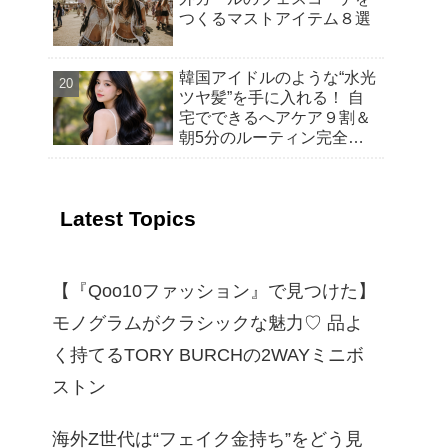
つくるマストアイテム８選
韓国アイドルのような“水光
ツヤ髪”を手に入れる！ 自
宅でできるへアケア９割＆
朝5分のルーティン完全ガ
イド
Latest Topics
【『Qoo10ファッション』で見つけた】
モノグラムがクラシックな魅力♡ 品よ
く持てるTORY BURCHの2WAYミニボ
ストン
海外Z世代は“フェイク金持ち”をどう見