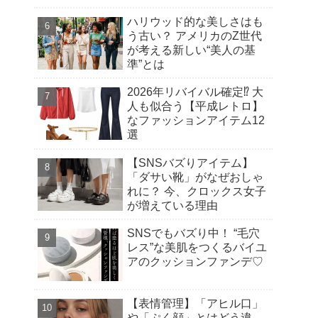
ハリウッド的な美しさはも
う古い？ アメリカのZ世代
が考える新しい“美人の基
準”とは
2026年リバイバル確定⁉︎ 大
人も似合う【平成レトロ】
なファッションアイテム12
選
【SNSバズりアイテム】
「ダサい靴」がなぜおしゃ
れに？ 今、クロックス女子
が増えている理由
SNSでもバズり中！ “毛穴
レス”な美肌をつくるバイユ
アのクッションファンデ♡
【表情管理】「アヒル口」
や「ぷく顔」とはどう違