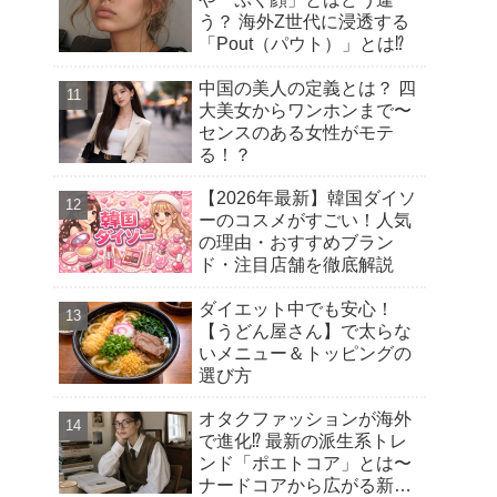
う？ 海外Z世代に浸透する
「Pout（パウト）」とは⁉︎
中国の美人の定義とは？ 四
大美女からワンホンまで〜
センスのある女性がモテ
る！？
【2026年最新】韓国ダイソ
ーのコスメがすごい！人気
の理由・おすすめブラン
ド・注目店舗を徹底解説
ダイエット中でも安心！
【うどん屋さん】で太らな
いメニュー＆トッピングの
選び方
オタクファッションが海外
で進化⁉︎ 最新の派生系トレ
ンド「ポエトコア」とは〜
ナードコアから広がる新潮