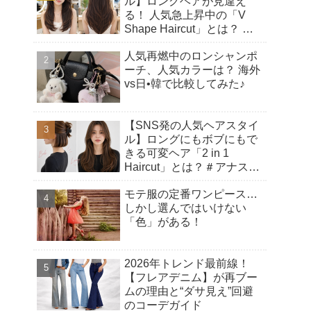
ル】ロングヘアが見違え
る！ 人気急上昇中の「V
Shape Haircut」とは？ ア
ップヘアにもおすすめの理
人気再燃中のロンシャンポ
由♡
ーチ、人気カラーは？ 海外
vs日•韓で比較してみた♪
【SNS発の人気ヘアスタイ
ル】ロングにもボブにもで
きる可変ヘア「2 in 1
Haircut」とは？＃アナスタ
シアヘアカット
モテ服の定番ワンピース…
しかし選んではいけない
「色」がある！
2026年トレンド最前線！
【フレアデニム】が再ブー
ムの理由と“ダサ見え”回避
のコーデガイド