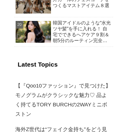
つくるマストアイテム８選
韓国アイドルのような“水光
ツヤ髪”を手に入れる！ 自
宅でできるへアケア９割＆
朝5分のルーティン完全ガ
イド
Latest Topics
【『Qoo10ファッション』で見つけた】
モノグラムがクラシックな魅力♡ 品よ
く持てるTORY BURCHの2WAYミニボ
ストン
海外Z世代は“フェイク金持ち”をどう見