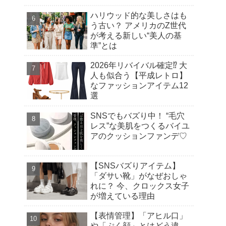
ハリウッド的な美しさはも
う古い？ アメリカのZ世代
が考える新しい“美人の基
準”とは
2026年リバイバル確定⁉︎ 大
人も似合う【平成レトロ】
なファッションアイテム12
選
SNSでもバズり中！ “毛穴
レス”な美肌をつくるバイユ
アのクッションファンデ♡
【SNSバズりアイテム】
「ダサい靴」がなぜおしゃ
れに？ 今、クロックス女子
が増えている理由
【表情管理】「アヒル口」
や「ぷく顔」とはどう違