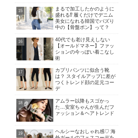
流
まるで加工したかのように
盛れる⁉︎ 履くだけでデニム
美女になれる韓国でバズり
中の【骨盤ポン】って？
40代でも老け見えしない
【オールドマネー】ファッ
ションの今っぽい着こなし
術
カプリパンツに似合う靴
は？ スタイルアップに差が
つくトレンド顔の足元コー
デ
アムラー以降もスゴかっ
た…安室ちゃんが生んだフ
ァッション＆ヘアトレンド
ヘルシーなおしゃれ感♡ 海
外ガールのフェスコーデを