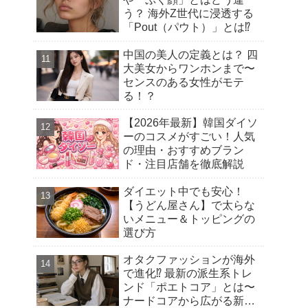
う？ 海外Z世代に浸透する
「Pout（パウト）」とは⁉︎
中国の美人の定義とは？ 四
大美女からワンホンまで〜
センスのある女性がモテ
る！？
【2026年最新】韓国ダイソ
ーのコスメがすごい！人気
の理由・おすすめブラン
ド・注目店舗を徹底解説
ダイエット中でも安心！
【うどん屋さん】で太らな
いメニュー＆トッピングの
選び方
オタクファッションが海外
で進化⁉︎ 最新の派生系トレ
ンド「ポエトコア」とは〜
ナードコアから広がる新潮