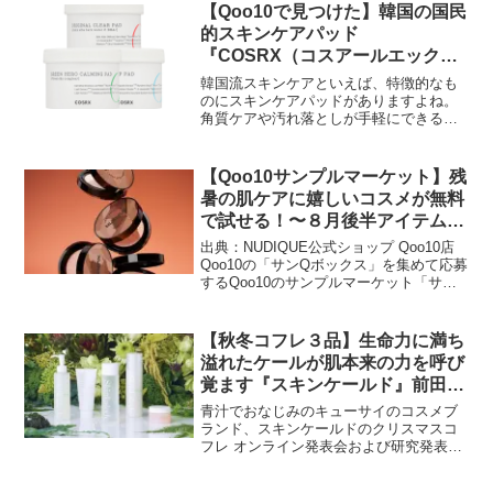
【Qoo10で見つけた】韓国の国民
的スキンケアパッド
『COSRX（コスアールエック
ス）』のモイスチャーアップパッ
韓国流スキンケアといえば、特徴的なも
ド。拭き取るだけでうるツヤ肌へ
のにスキンケアパッドがありますよね。
角質ケアや汚れ落としが手軽にできるア
♡
イテムということで、ジェンダーレスに
支持されているようですよ。様々なブラ
ンドから発売されているスキンケアパッ
【Qoo10サンプルマーケット】残
ドですが、元祖パッドとし...
暑の肌ケアに嬉しいコスメが無料
で試せる！〜８月後半アイテムか
ら５品をご紹介！〜
出典：NUDIQUE公式ショップ Qoo10店
Qoo10の「サンQボックス」を集めて応募
するQoo10のサンプルマーケット「サン
Q」。8月後半のアイテムは、酷暑を乗り
切ったお肌をうるおすスキンケアや話題
のインナービューティーなど幅広い商品
【秋冬コフレ３品】生命力に満ち
が...
溢れたケールが肌本来の力を呼び
覚ます『スキンケールド』前田有
紀さんとのコラボアイテムも
青汁でおなじみのキューサイのコスメブ
ランド、スキンケールドのクリスマスコ
フレ オンライン発表会および研究発表会
が開催されました！青汁でも用いられる
ケールは、ビタミン・ミネラルの豊富さ