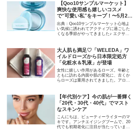
から、スーパーフードと呼ばれる野菜。
【Qoo10サンプルマーケット】
キューサイでは島根にあ...
爽快な使用感も嬉しいコスメ
で“可愛い私”をキープ！〜5月2週
目アイテムから５品をご紹介〜
出典：Qoo10サンプルマーケット心地よ
い気候に誘われてアクティブに過ごした
くなる季節がやってきました♪ エクササ
イズにアウトドアに、思いっきり体を動
かしてリフレッシュしたいですね。同時
にちょっと体を動かすだけでも汗や皮脂
大人肌も満足♡「WELEDA」ワ
が出て、テカリやメ...
イルドローズから日本限定処方
「化粧水＆乳液」が登場
女性に嬉しい作用があるローズ。年齢と
ともに訪れる内面や肌の変化に、古くか
らローズは重用されてきました。アロマ
テラピーでは女性ホルモンの調整作用、
不妊や精神の安定にも良いとされ、美容
的には肌を若々しく保ち、抗炎症作用、
【年代別ケア】今の肌が一番輝く
保湿作用もあります。スキ...
「20代・30代・40代」でマスト
なスキンケア
こんにちは、ビューティーライターのマ
キです。アンチエイジングブームで、20
代でも初期老化に注目が当たっています
よね。20代からエイジングケアを意識し
たスキンケアを取り入れている人も多い