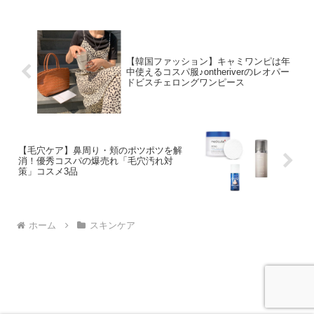
ようです。しかし、年代によって必要な
ケアは違い、20代で...
【韓国ファッション】キャミワンピは年
中使えるコスパ服♪ontheriverのレオパー
ドビスチェロングワンピース
【毛穴ケア】鼻周り・頬のポツポツを解
消！優秀コスパの爆売れ「毛穴汚れ対
策」コスメ3品
ホーム
スキンケア