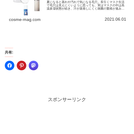
夏になると蒸れや汚れで気になる毛穴。長引くマスク生活
で毛穴は見えにくいように思っても、実はマスクの中は高
温多湿状態が続き、汗が蒸発しにくく雑菌の繁殖が進み、
ニキビや吹き出物が発生したり、皮脂の分泌が毛穴の広が
りへと結びついてしまうこともあり...
2021.06.01
cosme-mag.com
共有:
スポンサーリンク