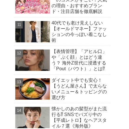
の理由・おすすめブラン
ド・注目店舗を徹底解説
40代でも老け見えしない
【オールドマネー】ファッ
ションの今っぽい着こなし
術
【表情管理】「アヒル口」
や「ぷく顔」とはどう違
う？ 海外Z世代に浸透する
「Pout（パウト）」とは⁉︎
ダイエット中でも安心！
【うどん屋さん】で太らな
いメニュー＆トッピングの
選び方
懐かしのあの髪型がまた流
行る⁉︎ SNSでバズり中の
【平成レトロ】なヘアスタ
イル７選《海外版》