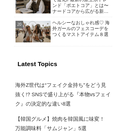
ンド「ポエトコア」とは〜
ドの“韓国おやつ”もご紹介
ナードコアから広がる新潮
～
流
ヘルシーなおしゃれ感♡ 海
外ガールのフェスコーデを
つくるマストアイテム８選
Latest Topics
海外Z世代は“フェイク金持ち”をどう見
抜く!? SNSで盛り上がる『本物vsフェイ
ク』の決定的な違い8選
【韓国グルメ】焼肉を韓国風に味変！
万能調味料「サムジャン」5選