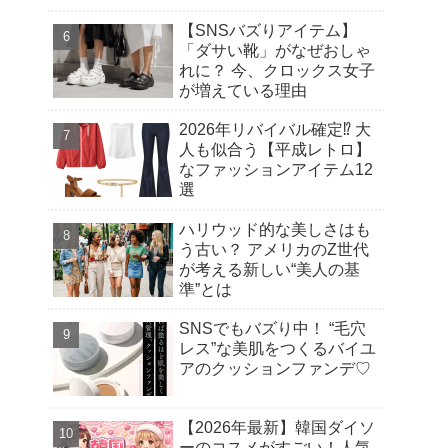
【SNSバズりアイテム】
「ダサい靴」がなぜおしゃ
れに？ 今、クロックス女子
が増えている理由
2026年リバイバル確定⁉︎ 大
人も似合う【平成レトロ】
なファッションアイテム12
選
ハリウッド的な美しさはも
う古い？ アメリカのZ世代
が考える新しい“美人の基
準”とは
SNSでもバズり中！ “毛穴
レス”な美肌をつくるバイユ
アのクッションファンデ♡
【2026年最新】韓国ダイソ
ーのコスメがすごい！人気