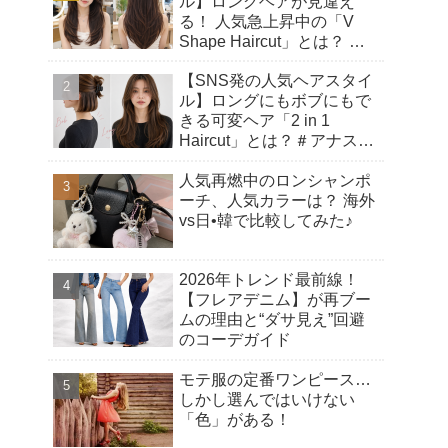
ル】ロングヘアが見違え
る！ 人気急上昇中の「V
Shape Haircut」とは？ ア
ップヘアにもおすすめの理
【SNS発の人気ヘアスタイ
由♡
ル】ロングにもボブにもで
きる可変ヘア「2 in 1
Haircut」とは？＃アナスタ
シアヘアカット
人気再燃中のロンシャンポ
ーチ、人気カラーは？ 海外
vs日•韓で比較してみた♪
2026年トレンド最前線！
【フレアデニム】が再ブー
ムの理由と“ダサ見え”回避
のコーデガイド
モテ服の定番ワンピース…
しかし選んではいけない
「色」がある！