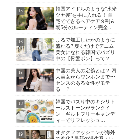
韓国アイドルのような“水光
ツヤ髪”を手に入れる！ 自
宅でできるへアケア９割＆
朝5分のルーティン完全ガ
イド
まるで加工したかのように
盛れる⁉︎ 履くだけでデニム
美女になれる韓国でバズり
中の【骨盤ポン】って？
中国の美人の定義とは？ 四
大美女からワンホンまで〜
センスのある女性がモテ
る！？
韓国でバズり中のキシリト
ールストーンがランクイ
ン！ギルトフリーキャンデ
ィーでリフレッシュ
【Qoo10 「スイーツ・お菓
オタクファッションが海外
子」販売数ランキング】～
で進化⁉︎ 最新の派生系トレ
渡韓気分を楽しむ！トレン