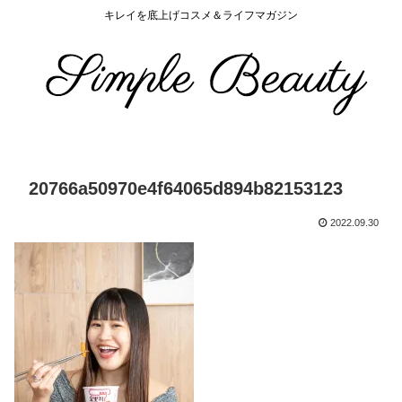
キレイを底上げコスメ＆ライフマガジン
20766a50970e4f64065d894b82153123
2022.09.30