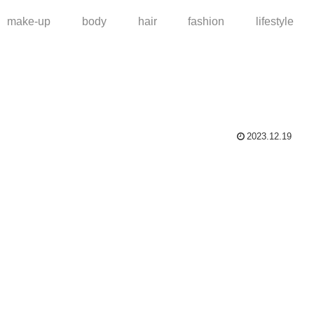
make-up
body
hair
fashion
lifestyle
2023.12.19