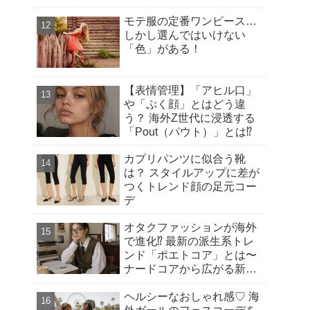
モテ服の定番ワンピース…
しかし選んではいけない
「色」がある！
【表情管理】「アヒル口」
や「ぷく顔」とはどう違
う？ 海外Z世代に浸透する
「Pout（パウト）」とは⁉︎
カプリパンツに似合う靴
は？ スタイルアップに差が
つくトレンド顔の足元コー
デ
オタクファッションが海外
で進化⁉︎ 最新の派生系トレ
ンド「ポエトコア」とは〜
ナードコアから広がる新潮
流
ヘルシーなおしゃれ感♡ 海