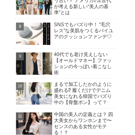
う古い？ アメリカのZ世代
が考える新しい“美人の基
準”とは
SNSでもバズり中！ “毛穴
レス”な美肌をつくるバイユ
アのクッションファンデ♡
40代でも老け見えしない
【オールドマネー】ファッ
ションの今っぽい着こなし
術
まるで加工したかのように
盛れる⁉︎ 履くだけでデニム
美女になれる韓国でバズり
中の【骨盤ポン】って？
中国の美人の定義とは？ 四
大美女からワンホンまで〜
センスのある女性がモテ
る！？