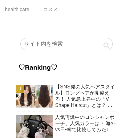
health care
コスメ
♡Ranking♡
【SNS発の人気ヘアスタイ
ル】ロングヘアが見違え
る！ 人気急上昇中の「V
Shape Haircut」とは？ ア
ップヘアにもおすすめの理
人気再燃中のロンシャンポ
由♡
ーチ、人気カラーは？ 海外
vs日•韓で比較してみた♪