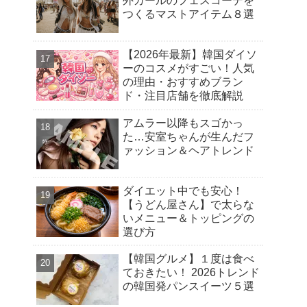
外ガールのフェスコーデを
つくるマストアイテム８選
【2026年最新】韓国ダイソ
ーのコスメがすごい！人気
の理由・おすすめブラン
ド・注目店舗を徹底解説
アムラー以降もスゴかっ
た…安室ちゃんが生んだフ
ァッション＆ヘアトレンド
ダイエット中でも安心！
【うどん屋さん】で太らな
いメニュー＆トッピングの
選び方
【韓国グルメ】１度は食べ
ておきたい！ 2026トレンド
の韓国発パンスイーツ５選