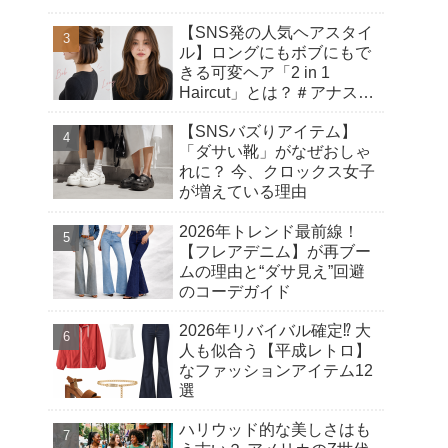
【SNS発の人気ヘアスタイ
ル】ロングにもボブにもで
きる可変ヘア「2 in 1
Haircut」とは？＃アナスタ
シアヘアカット
【SNSバズりアイテム】
「ダサい靴」がなぜおしゃ
れに？ 今、クロックス女子
が増えている理由
2026年トレンド最前線！
【フレアデニム】が再ブー
ムの理由と“ダサ見え”回避
のコーデガイド
2026年リバイバル確定⁉︎ 大
人も似合う【平成レトロ】
なファッションアイテム12
選
ハリウッド的な美しさはも