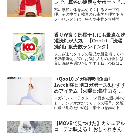
ンで、真冬の健康をサポート『ラ
ブ・アゲイン 2度目のプロポー
寒い季節に体を温めてくれるスープ料
ズ』編
理。その中でも韓国の代表的料理である
ソルロンタンは、牛肉や牛骨を何時間も
かけて煮込んだ滋養がぎゅっと濃縮され
た一品です。専門店が多く、注文と同時
に出てくるタイパの良いメニューでもあ
香りが良く部屋干しにも最適な洗
りますよ。今回はそんなソル...
濯洗剤が人気！【Qoo10 「洗濯
洗剤」販売数ランキング】
さまざまなタイプの製品が新登場してい
る洗濯洗剤。特にお気に入りの洋服には
良い洗剤を選びたいですよね。今回は
「洗濯洗剤」のランキングをお届けしま
す！インターネット総合ショッピングモ
ール「Qoo10」を運営するeBay Japan合
〈Qoo10 メガ割特別企画〉
同会社は、「...
1week 曜日別ヨガポーズ&おすす
めアイテム【火曜日:集中力を高
めたいときのヨガ編】
ヨガインストラクター 来夏さん週の中で
もエンジンがかかってくる火曜日。火曜
に取り組みたいのは、集中力を高めるヨ
ガです。引き続きヨガインストラクター
の来夏さんが伝授してくれます！インタ
ーネット総合ショッピングモール
【MOVEで見つけた】カジュアル
「Qoo10」を運営するeB...
コーデに映える！ おしゃれさん