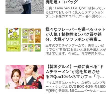
御用達エコバッグ
出典：From Seoul Co. Qoo10店持ってい
るだけでおしゃれに見えるファッション
ブランド発のエコバッグ♡ 春〜夏のシン
プルなTシャツコーデやナチュラル感のあ
るリラックスコーデにもぴったりハマり
ます。今回は、Qoo10 内のファッ...
様々なフレーバーを選べるセット
が人気！植物性タンパク質や鉄
分、大豆イソフラボンが豊富
【Qoo10 「豆乳」販売数ランキ
近年のプロテインブームで、美味しいだ
ング】
けでなく“育筋”にも良いと豆乳を選ぶ人が
増えています。今回は、再び脚光を浴び
ている豆乳のランキングをお届けしま
す！インターネット総合ショッピングモ
ール「Qoo10」を運営するeBay Japan合
【韓国グルメ】一緒に食べる”キ
同会社は...
ムチラーメン”が恋を加速させ
る?!Qoo10×シネマカフェ「キム
秘書はいったい、なぜ?」編
『キム秘書はいったい、なぜ?』コンプリ
ート・シンプル DVD-BOX 全2巻 各5,500
円(税込) 発売元: NBCユニバーサル・エン
ターテイメント ※商品情報は記事公開時
点のものです。 最新の内容をご確認くだ
さい韓国ドラマに登場する韓国...