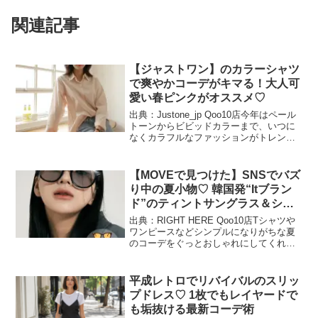
関連記事
【ジャストワン】のカラーシャツ
で爽やかコーデがキマる！大人可
愛い春ピンクがオススメ♡
出典：Justone_jp Qoo10店今年はペール
トーンからビビッドカラーまで、いつに
なくカラフルなファッションがトレンド
ですね。春に大活躍するシャツ・ブラウ
スもカラーを取り入れたい気分♪Qoo10で
見つけたのは、韓国ファッションの
【MOVEで見つけた】SNSでバズ
『JU...
り中の夏小物♡ 韓国発“Itブラン
ド”のティントサングラス＆ショ
ルダーバッグ
出典：RIGHT HERE Qoo10店Tシャツや
ワンピースなどシンプルになりがちな夏
のコーデをぐっとおしゃれにしてくれる
夏小物。この夏らしい最旬なティントサ
ングラスと、程よいサイズ感のショルダ
ーバッグは夏のお出かけにもぴったりで
平成レトロでリバイバルのスリッ
す♪ 今回...
プドレス♡ 1枚でもレイヤードで
も垢抜ける最新コーデ術