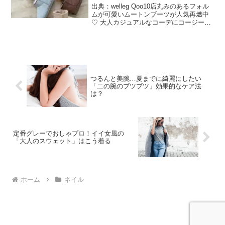
出典：welleg Qoo10店丸みのあるフォル
ムが可愛いムートンブーツが人気再燃中
♡ 大人カジュアルなコーデにコージーな
雰囲気をプラスしてくれます。今回は
Qoo10 内のファッション専門サイト
『MOVE』で見つけた、『モーイモー
イ』のムー...
つるんと美腕…夏までに綺麗にしたい
「二の腕のブツブツ」効果的なケア法
は？
定番グレーでおしゃプロ！イイ女風の
「大人のスウェット」はこう着る
ホーム
ネイル