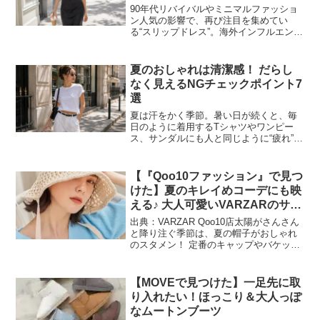
90年代リバイバルやミニマルファッショ
ン人気の影響で、再び注目を集めてい
る“スリップドレス”。海外インフルエンサ
ーやSNSでも着こなし投稿が増えてお
り、「シンプルなのにおしゃれ」「大人
っぽく見える」と人気が高まっていま
夏のおしゃれは清潔感！ だらし
す。ただ一方で、「下着...
なく見えるNGチェックポイント7
選
夏は汗をかく季節。暑い日が続くと、毎
日のように着用するTシャツやワンピー
ス、サンダルにも人と同じように“疲れ”が
出てきます。ぐったりとしていておしゃ
れに見えない…そんな状態なら、せっか
くのおしゃれも台無しになってしまいま
【『Qoo10ファッション』で見つ
すね。最近のSNSで...
けた】夏のキレイめコーデにも映
える♪ 大人可愛いVARZARのサマ
ーハット
出典：VARZAR Qoo10店太陽がさんさん
と降り注ぐ季節は、夏の帽子がおしゃれ
のスタメン！ 定番のキャップやバケット
ハットもいいけれど、甘めテイストのレ
ディな帽子で、夏コーデに上品な雰囲気
をプラスするのもステキ♡今回は、
【MOVEで見つけた】一足先に取
Qoo10ファッ...
り入れたい！ほっこり＆大人っぽ
なムートンブーツ