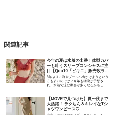
関連記事
今年の夏は水着の出番！体型カバ
ーも叶うスリーブコンシャスに注
目【Qoo10「ビキニ」販売数ラン
キング】
3年ぶりに海やプールへ出かけようという
方も多いのでは？今年も猛暑が予想さ
れ、水着で涼む機会が多くなるかもしれ
ません。そこで気になるのが最新の水着
トレンド。今回はビキニのランキングを
お届けします！インターネット総合ショ
【MOVEで見つけた】夏〜秋まで
ッピングモール「Qoo1...
大活躍！ ラクちん＆キレイなTシ
ャツワンピース♡