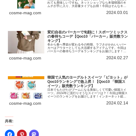
れても美味しいですね。ネットショップなら本場韓国のキ
ムチが手に入り、大容量タイプもお得！今回はそんなキム
チのランキングをお届けします。インターネット総合ショ
2024.03.01
cosme-mag.com
ッピングモール「Qoo10」を運...
変幻自在のパーカーで旬顔に！スポーツミックス
の春待ちコーデ【Qoo10「パーカー」販売数ラン
キング】
冬から春へ季節が変わる今の時期、ラフさがかわいいパー
カーはアウターとしても大活躍するアイテムです。今回は
パーカーの春待ちコーデ＆ランキングをお届けします！イ
ンターネット総合ショッピングモール「Qoo10」を運営す
2024.02.27
cosme-mag.com
るeBay Japan合同会...
韓国で人気のヨーグルトスイーツ「ビヨット」が
Qoo10ランキングで急上昇！【Qoo10 「韓国ス
イーツ」販売数ランキング】
日本でもたびたびブームになる美味しくて可愛い韓国スイ
ーツ。2024年に流行りそうなスイーツは？！今回は韓国ス
イーツのランキングをお届けします！インターネット総合
ショッピングモール「Qoo10」を運営するeBay Japan合
2024.02.14
cosme-mag.com
同会社は、「韓国...
共有: