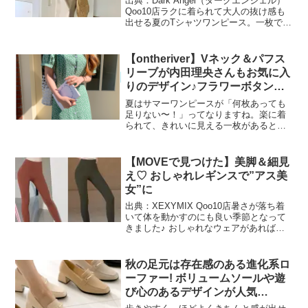
出典：Dark Angel（ダークエンジェル）
Qoo10店ラクに着られて大人の抜け感も
出せる夏のTシャツワンピース。一枚で大
人っぽくキレイめに着こなすなら、ジャ
ストサイズなフィット感ですっきりとし
たシルエットのものを選ぶのが正解♪ ラ
【ontheriver】Vネック＆パフス
フさ...
リーブが内田理央さんもお気に入
りのデザイン♪フラワーボタンロ
ングワンピース
夏はサマーワンピースが「何枚あっても
足りない〜！」ってなりますね。楽に着
られて、きれいに見える一枚があるとヘ
ビロテ間違いなし。今回は、トレンド感
もありつつ、着痩せも叶うVネック＆パフ
スリーブのontheriverのフラワーボタンロ
【MOVEで見つけた】美脚＆細見
ングワンピ...
え♡ おしゃれレギンスで”アス美
女”に
出典：XEXYMIX Qoo10店暑さが落ち着
いて体を動かすのにも良い季節となって
きました♪ おしゃれなウェアがあれば、
よりモチベが上がるというもの。という
わけで今回は、Qoo10 内のファッション
専門サイト『MOVE』で見つけた、
秋の足元は存在感のある進化系ロ
XEXY...
ーファー! ボリュームソールや遊
び心のあるデザインが人気
【Qoo10「ローファー」販売数ラ