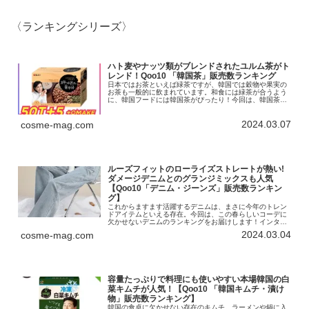
〈ランキングシリーズ〉
ハト麦やナッツ類がブレンドされたユルム茶がト
レンド！Qoo10 「韓国茶」販売数ランキング
日本ではお茶といえば緑茶ですが、韓国では穀物や果実の
お茶も一般的に飲まれています。和食には緑茶が合うよう
に、韓国フードには韓国茶がぴったり！今回は、韓国茶の
ランキングをお届けします。インターネット総合ショッピ
ングモール「Qoo10」を運営す...
2024.03.07
cosme-mag.com
ルーズフィットのローライズストレートが熱い!
ダメージデニムとのグランジミックスも人気
【Qoo10「デニム・ジーンズ」販売数ランキン
グ】
これからますます活躍するデニムは、まさに今年のトレン
ドアイテムといえる存在。今回は、この春らしいコーデに
欠かせないデニムのランキングをお届けします！インター
ネット総合ショッピングモール「Qoo10」を運営する
2024.03.04
cosme-mag.com
eBay Japan合同会社は、...
容量たっぷりで料理にも使いやすい本場韓国の白
菜キムチが人気！【Qoo10 「韓国キムチ・漬け
物」販売数ランキング】
韓国の食卓に欠かせない存在のキムチ。ラーメンや鍋に入