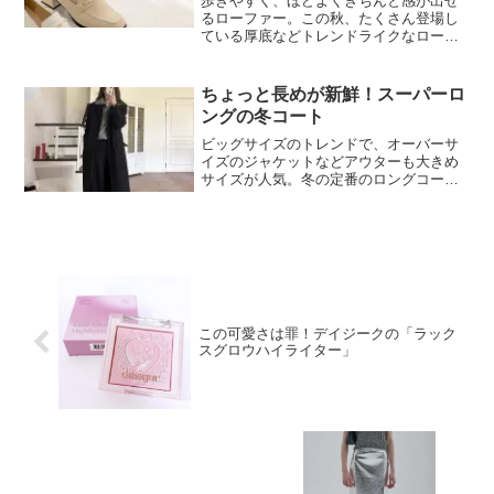
歩きやすく、ほどよくきちんと感が出せ
ンキング】
るローファー。この秋、たくさん登場し
ている厚底などトレンドライクなローフ
ァーも見逃せません！今回はローファー
のランキングをお届けします。インター
ネット総合ショッピングモール
ちょっと長めが新鮮！スーパーロ
「Qoo10」を運営するeBay...
ングの冬コート
ビッグサイズのトレンドで、オーバーサ
イズのジャケットなどアウターも大きめ
サイズが人気。冬の定番のロングコート
も長めの丈の“スーパーロング”が席巻して
います！ふくらはぎ～くるぶしくらいの
丈で肩もゆったりめがおしゃれに見える
ポイント。それではさ...
この可愛さは罪！デイジークの「ラック
スグロウハイライター」