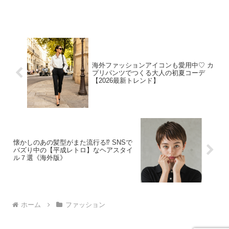
人っぽくキレイめに着こなすなら、ジャ
ストサイズなフィット感ですっきりとし
たシルエットのものを選ぶのが正解♪ ラ
フさ...
海外ファッションアイコンも愛用中♡ カ
プリパンツでつくる大人の初夏コーデ
【2026最新トレンド】
懐かしのあの髪型がまた流行る⁉︎ SNSで
バズり中の【平成レトロ】なヘアスタイ
ル７選《海外版》
ホーム
ファッション