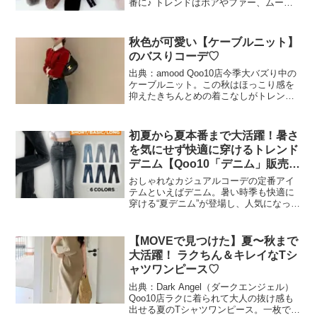
番に♪ トレンドはボアやファー、ムート
ンなどを使った“ふわもこ”サンダル！ カ
ラーもデザインも豊富で、足元からウォ
ーミーなおしゃれを演出してくれます。
秋色が可愛い【ケーブルニット】
それ...
のバスりコーデ♡
出典：amood Qoo10店今季大バズり中の
ケーブルニット。この秋はほっこり感を
抑えたきちんとめの着こなしがトレンド
IN！ Qoo10のKショップにも数多く登場
しており、秋色テイストなニットが豊富
に揃っています。それでは、さっそく
初夏から夏本番まで大活躍！暑さ
Qoo1...
を気にせず快適に穿けるトレンド
デニム【Qoo10「デニム」販売数
ランキング】
おしゃれなカジュアルコーデの定番アイ
テムといえばデニム。暑い時季も快適に
穿ける“夏デニム”が登場し、人気になって
います。今回は、「デニム」のランキン
グをお届けします！インターネット総合
ショッピングモール「Qoo10」を運営す
【MOVEで見つけた】夏〜秋まで
るeBay Ja...
大活躍！ ラクちん＆キレイなTシ
ャツワンピース♡
出典：Dark Angel（ダークエンジェル）
Qoo10店ラクに着られて大人の抜け感も
出せる夏のTシャツワンピース。一枚で大