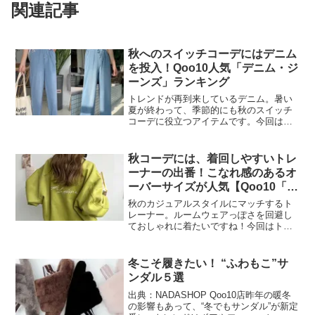
関連記事
秋へのスイッチコーデにはデニム
を投入！Qoo10人気「デニム・ジ
ーンズ」ランキング
トレンドが再到来しているデニム。暑い
夏が終わって、季節的にも秋のスイッチ
コーデに役立つアイテムです。今回は
Qoo10の売れ筋アイテムをチェックして
いきましょう！インターネット総合ショ
ッピングモール「Qoo10」を運営する
秋コーデには、着回しやすいトレ
eBay Japan...
ーナーの出番！こなれ感のあるオ
ーバーサイズが人気【Qoo10「ト
レーナー」販売数ランキング】
秋のカジュアルスタイルにマッチするト
レーナー。ルームウェアっぽさを回避し
ておしゃれに着たいですね！今回はトレ
ーナーのランキングをお届けします。イ
ンターネット総合ショッピングモール
「Qoo10」を運営するeBay Japan合同会
冬こそ履きたい！ “ふわもこ”サ
社は、スポー...
ンダル５選
出典：NADASHOP Qoo10店昨年の暖冬
の影響もあって、“冬でもサンダル”が新定