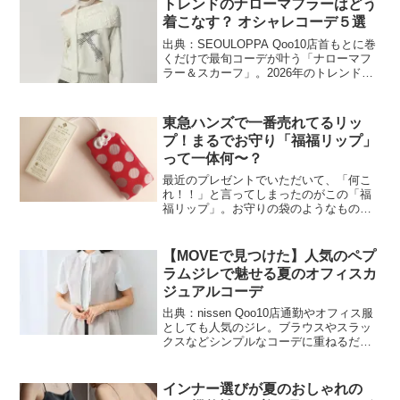
トレンドのナローマフラーはどう
着こなす？ オシャレコーデ５選
出典：SEOULOPPA Qoo10店首もとに巻
くだけで最旬コーデが叶う「ナローマフ
ラー＆スカーフ」。2026年のトレンド小
物として、細長いシルエットに熱い視線
が注がれています♪ ボリューミーなマフ
ラーがシーズンアウトしたら、ナローマ
東急ハンズで一番売れてるリッ
フラー...
プ！まるでお守り「福福リップ」
って一体何〜？
最近のプレゼントでいただいて、「何こ
れ！！」と言ってしまったのがこの「福
福リップ」。お守りの袋のようなものに
リップが入っています。東急ハンズやロ
フトなどバラエティストアで売っている
のですが、東急ハンズでは一番売れてい
【MOVEで見つけた】人気のペプ
るリップだそうです。（発...
ラムジレで魅せる夏のオフィスカ
ジュアルコーデ
出典：nissen Qoo10店通勤やオフィス服
としても人気のジレ。ブラウスやスラッ
クスなどシンプルなコーデに重ねるだけ
で、“きちんと見え”しておしゃれ感もアッ
プします♪ 今回は、Qoo10 内のファッシ
ョン専門サイト『MOVE』で見つけた...
インナー選びが夏のおしゃれの