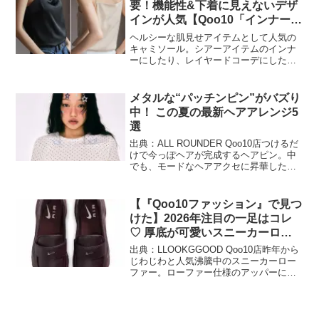
要！機能性&下着に見えないデザ
インが人気【Qoo10「インナーキ
ャミソール」販売数ランキング】
ヘルシーな肌見せアイテムとして人気の
キャミソール。シアーアイテムのインナ
ーにしたり、レイヤードコーデにした
り、夏のおしゃれを何倍も楽しくしてく
れます。今回は、「インナーキャミソー
ル」のランキングをお届けします！イン
メタルな“パッチンピン”がバズり
ターネット総合ショッピング...
中！ この夏の最新ヘアアレンジ5
選
出典：ALL ROUNDER Qoo10店つけるだ
けで今っぽヘアが完成するヘアピン。中
でも、モードなヘアアクセに昇華したの
はミニマルな今の気分にぴったりなメタ
ルのパッチンピン（スリーピン）です♪
今回は、Qoo10で見つけたKショップのヘ
【『Qoo10ファッション』で見つ
ア...
けた】2026年注目の一足はコレ
♡ 厚底が可愛いスニーカーロー
ファー
出典：LLOOKGGOOD Qoo10店昨年から
じわじわと人気沸騰中のスニーカーロー
ファー。ローファー仕様のアッパーに高
機能なスニーカーソールを組み合わせ
た、クラシック×ハイテクな一足です。ス
ニーカーの快適な履き心地に厚底やレザ
ーなどを用い...