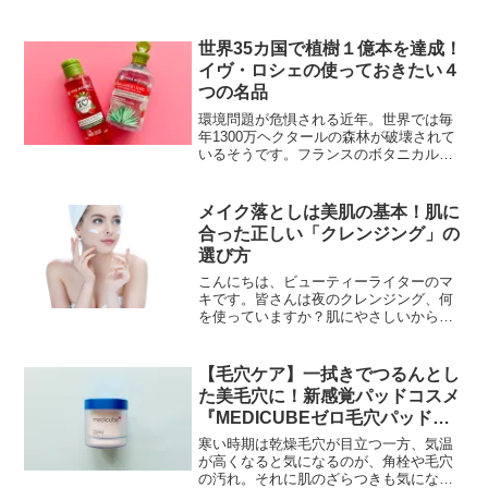
をしていきたい季節の始まりです。今回
は、ライトなスキンケアにスイッチした
くなるこれからの時季にぴったりな、保
世界35カ国で植樹１億本を達成！
湿感がありなが...
イヴ・ロシェの使っておきたい４
つの名品
環境問題が危惧される近年。世界では毎
年1300万ヘクタールの森林が破壊されて
いるそうです。フランスのボタニカルビ
ューティーケアブランド、イヴ・ロシェ
では、2008年から、「濃縮シャワージェ
ル」などの商品購入 1 本につき 1 本を植
メイク落としは美肌の基本！肌に
樹、本国...
合った正しい「クレンジング」の
選び方
こんにちは、ビューティーライターのマ
キです。皆さんは夜のクレンジング、何
を使っていますか？肌にやさしいからミ
ルククレンジングが好きという人やしっ
かりメイクをオイルクレンジングで落と
している、という人、その人によって違
【毛穴ケア】一拭きでつるんとし
いますね。テクスチャーの...
た美毛穴に！新感覚パッドコスメ
『MEDICUBEゼロ毛穴パッド
2.0』
寒い時期は乾燥毛穴が目立つ一方、気温
が高くなると気になるのが、角栓や毛穴
の汚れ。それに肌のざらつきも気になり