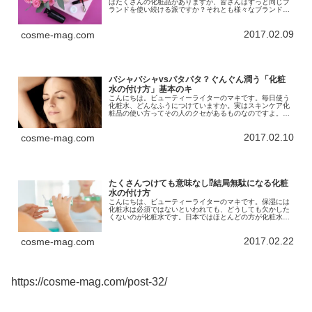
はたくさんの化粧品がありますが、皆さんはずっと同じブ
ランドを使い続ける派ですか？それとも様々なブランドを
とりあえず使ってみる派ですか？愛用のコスメが残り少な
くなったとき、「また同じものを買...
2017.02.09
cosme-mag.com
バシャバシャvsパタパタ？ぐんぐん潤う「化粧
水の付け方」基本のキ
こんにちは。ビューティーライターのマキです。毎日使う
化粧水、どんなふうにつけていますか。実はスキンケア化
粧品の使い方ってその人のクセがあるものなのですよ。中
でも最も個人差があるのか化粧水の付け方かもしれないと
思います。化粧水の付け方、正しい...
2017.02.10
cosme-mag.com
たくさんつけても意味なし⁉結局無駄になる化粧
水の付け方
こんにちは、ビューティーライターのマキです。保湿には
化粧水は必須ではないといわれても、どうしても欠かした
くないのが化粧水です。日本ではほとんどの方が化粧水を
つけるスキンケアをしていると思います。やはり化粧水が
ここまで必要とされるのは、みずみ...
2017.02.22
cosme-mag.com
https://cosme-mag.com/post-32/