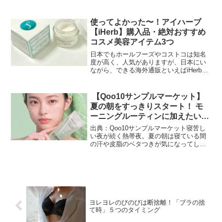
ますね。特に鼻周りは皮脂が多いので、
毛穴の状態が気になるところ。メイク崩
れの原因になったり、黒ずみが見た目に
使ってよかった〜！アイハーブ
も目立ってきます。毛穴の...
【iHerb】購入品・絶対おすすめ
コスメ美容アイテム3つ
日本でもホールフーズやコストコは知名
度が高く、人気がありますが、日本にい
ながら、できる海外通販といえばiHerb
【アイハーブ】。高品質で健康志向の海
外のスーパーで買い物している気分を味
わえます。英語の問題など何かと海外通
【Qoo10サンプルマーケット】
販はハードルが高い...
夏の朝をすっきりスタート！ モ
ーニングルーティンに加えたい朝
活コスメ＆インナーケア〜８月１
出典：Qoo10サンプルマーケット寝苦し
週目アイテムから５品をご紹介〜
い夜が続く熱帯夜。夏の朝は寝ている間
の汗や皮脂のベタつきが気になってしま
いますね。朝一番に気分をリフレッシュ
して、快適な1日をスタートしましょう！
今回は、夏のモーニングルーティンに加
えたい朝活アイテ...
ヨレヨレのびのびは断捨離！「ブラの捨
て時」５つのタイミング