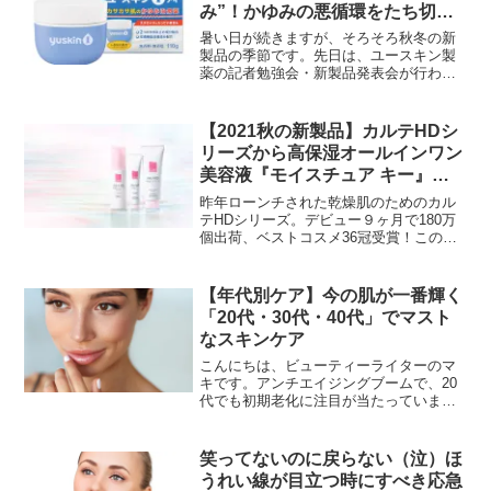
み”！かゆみの悪循環をたち切る
セルフケア
暑い日が続きますが、そろそろ秋冬の新
製品の季節です。先日は、ユースキン製
薬の記者勉強会・新製品発表会が行われ
ました。会では、●手荒れの傷と洗い残し
の相関性（野村皮膚科医院 院長 野村有子
先生登壇） ●手荒れ対策の実態とハンド
【2021秋の新製品】カルテHDシ
ケアの習慣化に向...
リーズから高保湿オールインワン
美容液『モイスチュア キー』が
新発売！〜１本で充実のしっとり
昨年ローンチされた乾燥肌のためのカル
感が続く〜
テHDシリーズ。デビュー９ヶ月で180万
個出荷、ベストコスメ36冠受賞！このた
び秋に発売される新商品がお披露目にな
りましたので、さっそくご紹介していき
ます♪３つの秋の新製品まずはオールイン
【年代別ケア】今の肌が一番輝く
ワン美容液の『カ...
「20代・30代・40代」でマスト
なスキンケア
こんにちは、ビューティーライターのマ
キです。アンチエイジングブームで、20
代でも初期老化に注目が当たっています
よね。20代からエイジングケアを意識し
たスキンケアを取り入れている人も多い
ようです。しかし、年代によって必要な
笑ってないのに戻らない（泣）ほ
ケアは違い、20代で...
うれい線が目立つ時にすべき応急