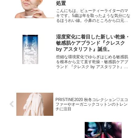
処置
こんにちは、ビューティーライターのマ
キです。5歳は年を取ったような気分にな
るほうれい線。小鼻のところから口元に
かけて広がるシワです。笑うときにでき
るあの線ですが、笑っていないのにでき
ていると「げ！！」となりますよね。先
湿度変化に着目した新しい乾燥・
日、飛行機に乗った時の...
敏感肌ケアブランド『クレスク
by アスタリフト』誕生。
些細な環境変化でゆらぎはじめる敏感肌
を根本から立て直す乾燥・敏感肌ケアブ
ランド 『クレスク by アスタリフト』が
2022年3月1日より発売に！敏感肌に関す
る意識調査では、自分が敏感だと感じて
いる割合は20代・30代が最も高く、敏感
肌だと自...
PRISTINE2020 秋冬コレクション♡エコ
ファーやオーガニックコットンのトレン
チに注目