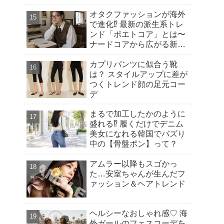
オタクファッションが海外
で進化⁉︎ 最新の派生系トレ
ンド「ポエトコア」とは〜
ナードコアから広がる新潮
流
カプリパンツに似合う靴
は？ スタイルアップに差が
つくトレンド顔の足元コー
デ
まるで加工したかのように
盛れる⁉︎ 履くだけでデニム
美女になれる韓国でバズり
中の【骨盤ポン】って？
アムラー以降もスゴかっ
た…安室ちゃんが生んだフ
ァッション＆ヘアトレンド
ヘルシーなおしゃれ感♡ 海
外ガールのフェスコーデを