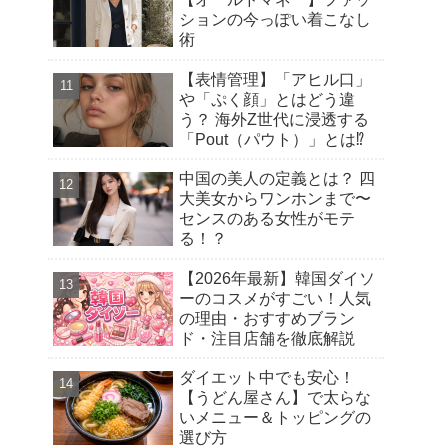
ションの今っぽい着こなし
術
【表情管理】「アヒル口」
や「ぷく顔」とはどう違
う？ 海外Z世代に浸透する
「Pout（パウト）」とは⁉︎
中国の美人の定義とは？ 四
大美女からワンホンまで〜
センスのある女性がモテ
る！？
【2026年最新】韓国ダイソ
ーのコスメがすごい！人気
の理由・おすすめブラン
ド・注目店舗を徹底解説
ダイエット中でも安心！
【うどん屋さん】で太らな
いメニュー＆トッピングの
選び方