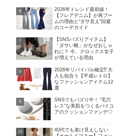
2026年トレンド最前線！
【フレアデニム】が再ブー
ムの理由と“ダサ見え”回避
のコーデガイド
【SNSバズりアイテム】
「ダサい靴」がなぜおしゃ
れに？ 今、クロックス女子
が増えている理由
2026年リバイバル確定⁉︎ 大
人も似合う【平成レトロ】
なファッションアイテム12
選
SNSでもバズり中！ “毛穴
レス”な美肌をつくるバイユ
アのクッションファンデ♡
40代でも老け見えしない
【オールドマネー】ファッ