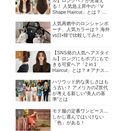
ル】ロングヘアが見違え
る！ 人気急上昇中の「V
Shape Haircut」とは？ ア
ップヘアにもおすすめの理
人気再燃中のロンシャンポ
由♡
ーチ、人気カラーは？ 海外
vs日•韓で比較してみた♪
【SNS発の人気ヘアスタイ
ル】ロングにもボブにもで
きる可変ヘア「2 in 1
Haircut」とは？＃アナスタ
シアヘアカット
ハリウッド的な美しさはも
う古い？ アメリカのZ世代
が考える新しい“美人の基
準”とは
モテ服の定番ワンピース…
しかし選んではいけない
「色」がある！