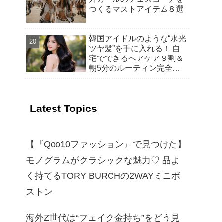
つくるマストアイテム８選
韓国アイドルのような“水光
ツヤ髪”を手に入れる！ 自
宅でできるへアケア９割＆
朝5分のルーティン完全ガ
イド
Latest Topics
【『Qoo10ファッション』で見つけた】
モノグラムがクラシックな魅力♡ 品よ
く持てるTORY BURCHの2WAYミニボ
ストン
海外Z世代は“フェイク金持ち”をどう見