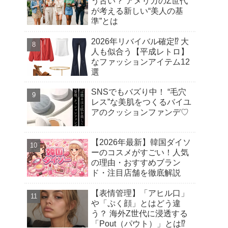
う古い？ アメリカのZ世代
が考える新しい“美人の基
準”とは
2026年リバイバル確定⁉︎ 大
人も似合う【平成レトロ】
なファッションアイテム12
選
SNSでもバズり中！ “毛穴
レス”な美肌をつくるバイユ
アのクッションファンデ♡
【2026年最新】韓国ダイソ
ーのコスメがすごい！人気
の理由・おすすめブラン
ド・注目店舗を徹底解説
【表情管理】「アヒル口」
や「ぷく顔」とはどう違
う？ 海外Z世代に浸透する
「Pout（パウト）」とは⁉︎