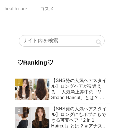
health care
コスメ
♡Ranking♡
【SNS発の人気ヘアスタイ
ル】ロングヘアが見違え
る！ 人気急上昇中の「V
Shape Haircut」とは？ ア
ップヘアにもおすすめの理
【SNS発の人気ヘアスタイ
由♡
ル】ロングにもボブにもで
きる可変ヘア「2 in 1
Haircut」とは？＃アナスタ