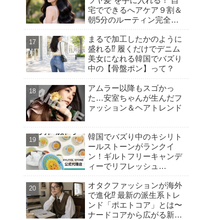
ツヤ髪”を手に入れる！ 自
宅でできるへアケア９割＆
朝5分のルーティン完全ガ
イド
まるで加工したかのように
盛れる⁉︎ 履くだけでデニム
美女になれる韓国でバズり
中の【骨盤ポン】って？
アムラー以降もスゴかっ
た…安室ちゃんが生んだフ
ァッション＆ヘアトレンド
韓国でバズり中のキシリト
ールストーンがランクイ
ン！ギルトフリーキャンデ
ィーでリフレッシュ
【Qoo10 「スイーツ・お菓
オタクファッションが海外
子」販売数ランキング】～
で進化⁉︎ 最新の派生系トレ
渡韓気分を楽しむ！トレン
ンド「ポエトコア」とは〜
ドの“韓国おやつ”もご紹介
ナードコアから広がる新潮
～