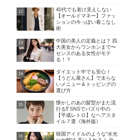
40代でも老け見えしない
【オールドマネー】ファッ
ションの今っぽい着こなし
術
中国の美人の定義とは？ 四
大美女からワンホンまで〜
センスのある女性がモテ
る！？
ダイエット中でも安心！
【うどん屋さん】で太らな
いメニュー＆トッピングの
選び方
懐かしのあの髪型がまた流
行る⁉︎ SNSでバズり中の
【平成レトロ】なヘアスタ
イル７選《海外版》
韓国アイドルのような“水光