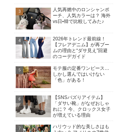
シアヘアカット
人気再燃中のロンシャンポ
ーチ、人気カラーは？ 海外
vs日•韓で比較してみた♪
2026年トレンド最前線！
【フレアデニム】が再ブー
ムの理由と“ダサ見え”回避
のコーデガイド
モテ服の定番ワンピース…
しかし選んではいけない
「色」がある！
【SNSバズりアイテム】
「ダサい靴」がなぜおしゃ
れに？ 今、クロックス女子
が増えている理由
ハリウッド的な美しさはも