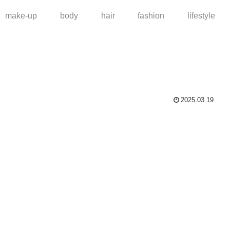
make-up
body
hair
fashion
lifestyle
2025.03.19