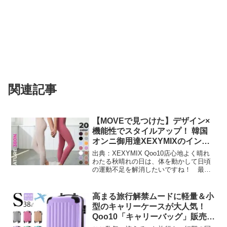
関連記事
【MOVEで見つけた】デザイン×
機能性でスタイルアップ！ 韓国
オンニ御用達XEXYMIXのインナ
ー＆レギンス
出典：XEXYMIX Qoo10店心地よく晴れ
わたる秋晴れの日は、体を動かして日頃
の運動不足を解消したいですね！ 最近
はパーソナルジムに通う人も増えていま
すし、オンラインフィットネスやフィッ
トネスアプリも盛況です。フィットネス
高まる旅行解禁ムードに軽量＆小
ウェアも高性能...
型のキャリーケースが大人気！
Qoo10「キャリーバッグ」販売数
ランキング