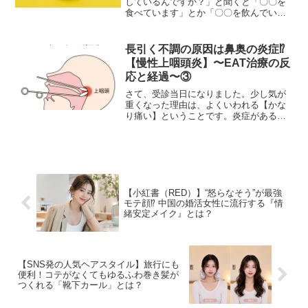
しているんですか？」と聞くと「〇〇を
食べています」とか「〇〇を飲んでいま
す」という感じで、やはりプラスαで特別
なことをしているんですよね。世の中に
は様々な種類のサプリがありますが、伝
長引く不調の原因は鼻奥の炎症⁉︎
統食や玄米、健康茶など...
【慢性上咽頭炎】〜EAT治療の反
応と経過〜③
さて、受診当日になりました。少し気が
重くなった理由は、よくいわれる【かな
り痛い】ということです。炎症があると
痛いということですが、治療自体が激
痛、その後もヒリヒリする感覚が続くと
も。しかも予約時にも（おそらく）１回
では治らず、何度か通う必要...
【小紅書（RED）】“怒らなそう”が最強
モテ顔⁉︎ 中国の婚活女性に流行する『情
緒安定メイク』とは？
【SNS発の人気ヘアスタイル】旅行にも
便利！コテがなくてもゆるふわ巻き髪が
つくれる「靴下カール」とは？