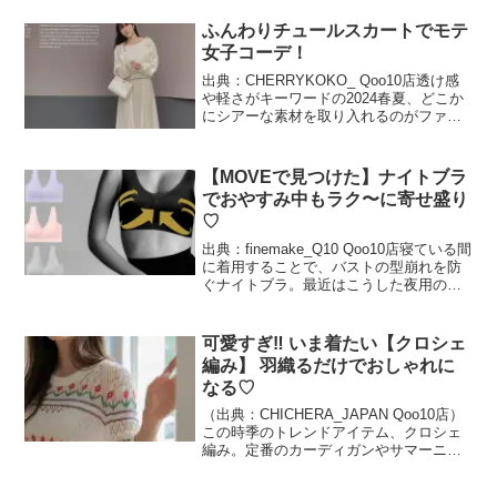
ぎやちいかわなど、日本の愛されキャラ
が人気を誇っています。人気ファッショ
ふんわりチュールスカートでモテ
ンブランド...
女子コーデ！
出典：CHERRYKOKO_ Qoo10店透け感
や軽さがキーワードの2024春夏、どこか
にシアーな素材を取り入れるのがファッ
ションのポイント。ふんわりとしてい
て、エアリーな素材感が今の気分にぴっ
たりなチュールスカートは、履くだけで
【MOVEで見つけた】ナイトブラ
今ドキなコ...
でおやすみ中もラク〜に寄せ盛り
♡
出典：finemake_Q10 Qoo10店寝ている間
に着用することで、バストの型崩れを防
ぐナイトブラ。最近はこうした夜用のブ
ラを愛用する人が増えています。その理
由はなんといっても補正力！ ラクな着用
感なのに、寄せて包むパワー構造が「盛
可愛すぎ‼ いま着たい【クロシェ
れる...
編み】 羽織るだけでおしゃれに
なる♡
（出典：CHICHERA_JAPAN Qoo10店）
この時季のトレンドアイテム、クロシェ
編み。定番のカーディガンやサマーニッ
トに加え、ビスチェタイプにも注目！柄
やカラーもバリエーション豊かに揃い、