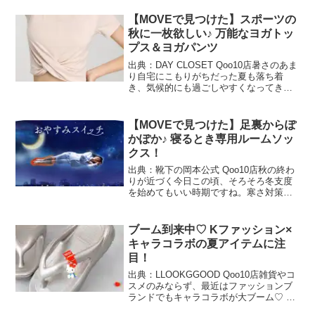
【MOVEで見つけた】スポーツの
秋に一枚欲しい♪ 万能なヨガトッ
プス＆ヨガパンツ
出典：DAY CLOSET Qoo10店暑さのあま
り自宅にこもりがちだった夏も落ち着
き、気候的にも過ごしやすくなってきま
した。そろそろアクティブに体を動かし
たいという方も多いはず！ そんな汗をか
くのも心地よいこれからの季節には、エ
【MOVEで見つけた】足裏からぽ
クササイズ...
かぽか♪ 寝るとき専用ルームソッ
クス！
出典：靴下の岡本公式 Qoo10店秋の終わ
りが近づく今日この頃、そろそろ冬支度
を始めてもいい時期ですね。寒さ対策は
足もとからといわれますが、最近話題の
温活アイテムといえば、ルームソックス
の『靴下サプリ まるでこたつ』シリーズ
ブーム到来中♡ Kファッション×
です。大人気のソ...
キャラコラボの夏アイテムに注
目！
出典：LLOOKGGOOD Qoo10店雑貨やコ
スメのみならず、最近はファッションブ
ランドでもキャラコラボが大ブーム♡ 韓
国でもサンリオを筆頭におぱんちゅうさ