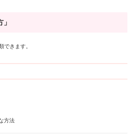
方」
類できます。
な方法