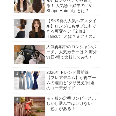
ル】ロングヘアが見違え
る！ 人気急上昇中の「V
Shape Haircut」とは？ ア
ップヘアにもおすすめの理
【SNS発の人気ヘアスタイ
由♡
ル】ロングにもボブにもで
きる可変ヘア「2 in 1
Haircut」とは？＃アナスタ
シアヘアカット
人気再燃中のロンシャンポ
ーチ、人気カラーは？ 海外
vs日•韓で比較してみた♪
2026年トレンド最前線！
【フレアデニム】が再ブー
ムの理由と“ダサ見え”回避
のコーデガイド
モテ服の定番ワンピース…
しかし選んではいけない
「色」がある！