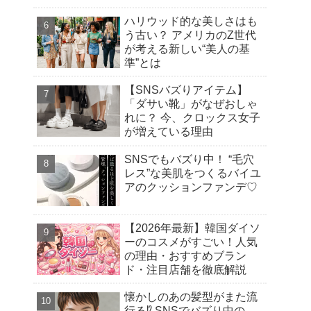
ハリウッド的な美しさはも
う古い？ アメリカのZ世代
が考える新しい“美人の基
準”とは
【SNSバズりアイテム】
「ダサい靴」がなぜおしゃ
れに？ 今、クロックス女子
が増えている理由
SNSでもバズり中！ “毛穴
レス”な美肌をつくるバイユ
アのクッションファンデ♡
【2026年最新】韓国ダイソ
ーのコスメがすごい！人気
の理由・おすすめブラン
ド・注目店舗を徹底解説
懐かしのあの髪型がまた流
行る⁉︎ SNSでバズり中の