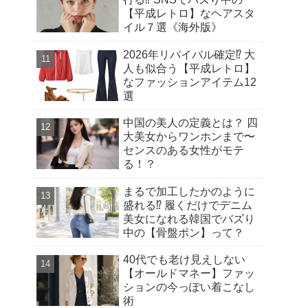
【平成レトロ】なヘアスタ
イル７選《海外版》
2026年リバイバル確定⁉︎ 大
人も似合う【平成レトロ】
なファッションアイテム12
選
中国の美人の定義とは？ 四
大美女からワンホンまで〜
センスのある女性がモテ
る！？
まるで加工したかのように
盛れる⁉︎ 履くだけでデニム
美女になれる韓国でバズり
中の【骨盤ポン】って？
40代でも老け見えしない
【オールドマネー】ファッ
ションの今っぽい着こなし
術