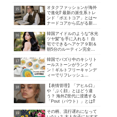
オタクファッションが海外
で進化⁉︎ 最新の派生系トレ
ンド「ポエトコア」とは〜
ナードコアから広がる新潮
流
韓国アイドルのような“水光
ツヤ髪”を手に入れる！ 自
宅でできるへアケア９割＆
朝5分のルーティン完全ガ
イド
韓国でバズり中のキシリト
ールストーンがランクイ
ン！ギルトフリーキャンデ
ィーでリフレッシュ
【Qoo10 「スイーツ・お菓
【表情管理】「アヒル口」
子」販売数ランキング】～
や「ぷく顔」とはどう違
渡韓気分を楽しむ！トレン
う？ 海外Z世代に浸透する
ドの“韓国おやつ”もご紹介
「Pout（パウト）」とは⁉︎
～
その柄、流行遅れになって
いない？ 大人女子におすす