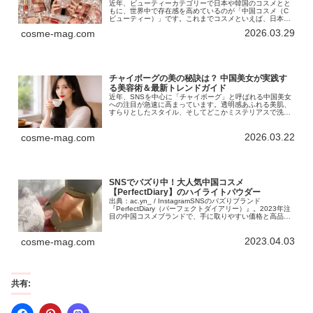
近年、ビューティーカテゴリーで日本や韓国のコスメとと
もに、世界中で存在感を高めているのが「中国コスメ（C
ビューティー）」です。これまでコスメといえば、日本製
の高品質さや韓国コスメのトレンド感が注目されてきまし
2026.03.29
cosme-mag.com
たが、ここ数年で中国コスメはまっ…
チャイボーグの美の秘訣は？ 中国美女が実践す
る美容術＆最新トレンドガイド
近年、SNSを中心に「チャイボーグ」と呼ばれる中国美女
への注目が急速に高まっています。透明感あふれる美肌、
すらりとしたスタイル、そしてどこかミステリアスで洗練
された雰囲気——その美しさに憧れる女性も多いのではな
いでしょうか。こうした中国美女…
2026.03.22
cosme-mag.com
SNSでバズり中！大人気中国コスメ
【PerfectDiary】のハイライトパウダー
出典：ac.yn_ / InstagramSNSのバズりブランド
『PerfectDiary（パーフェクトダイアリー）』。2023年注
目の中国コスメブランドで、手に取りやすい価格と高品質
でデザイン性の高いアイテムを展開しています。虎や猫、
赤狐…
2023.04.03
cosme-mag.com
共有: