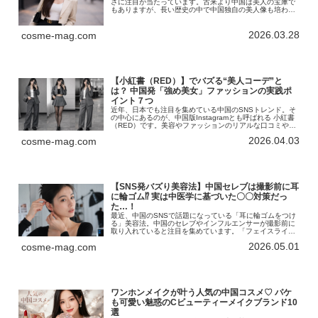
さに注目が当たっています。古来より中国は美人の宝庫で
もありますが、長い歴史の中で中国独自の美人像も培われ
てきました。古代の宮廷文化から現代のSNS時代に至るま
で、美人の定義は変わり続けて…
2026.03.28
cosme-mag.com
【小紅書（RED）】でバズる“美人コーデ”と
は？ 中国発「強め美女」ファッションの実践ポ
イント７つ
近年、日本でも注目を集めている中国のSNSトレンド。そ
の中心にあるのが、中国版Instagramとも呼ばれる 小紅書
（RED）です。美容やファッションのリアルな口コミやコ
ーディネートが集まるこのプラットフォームで、特にトレ
2026.04.03
cosme-mag.com
ンドに敏感な女性を…
【SNS発バズり美容法】中国セレブは撮影前に耳
に輪ゴム⁉︎ 実は中医学に基づいた〇〇対策だっ
た…！
最近、中国のSNSで話題になっている「耳に輪ゴムをつけ
る」美容法。中国のセレブやインフルエンサーが撮影前に
取り入れていると注目を集めています。「フェイスライン
が引き締まる」「小顔に見える」といった声も多く、どこ
2026.05.01
cosme-mag.com
かで見かけた人も多いのではない…
ワンホンメイクが叶う人気の中国コスメ♡ パケ
も可愛い魅惑のCビューティーメイクブランド10
選