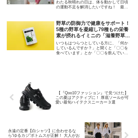
わたる秋晴れの日は、体を動かして日頃
の運動不足を解消したいですね！ 最近
はパーソナルジムに通う人も増えていま
すし、オンラインフィットネスやフィッ
トネスアプリも盛況です。フィットネス
野草の防御力で健康をサポート！
ウェアも高性能...
5種の野草を凝縮し79種もの栄養
素が摂れるイミニの「滋養野草
（じようやそう）」が新登場
いつもはつらつとしている方に、「何か
しているんですか？」と聞くと「〇〇を
食べています」とか「〇〇を飲んでいま
す」という感じで、やはりプラスαで特別
なことをしているんですよね。世の中に
は様々な種類のサプリがありますが、伝
統食や玄米、健康茶など...
【『Qoo10ファッション』で見つけた】
この夏はアクティブに！ 厚底ソールが可
愛い最旬ハイテクスニーカー３選
永遠の定番【白シャツ】に合わせるな
ら“ゆるカジ”ボトムスが正解！ 大人がお