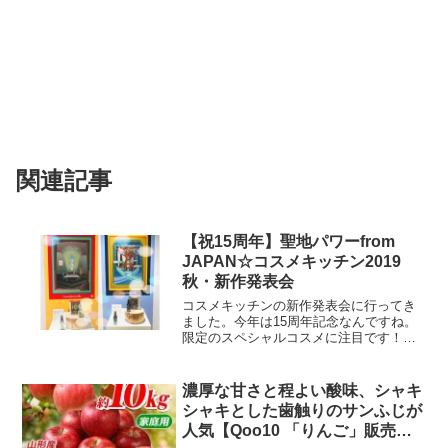
関連記事
【祝15周年】聖地パワーfrom
JAPAN☆コスメキッチン2019
秋・新作発表会
コスメキッチンの新作発表会に行ってき
ました。今年は15周年記念なんですね。
限定のスペシャルコスメに注目です！聖
なるパワーあふれる聖地のエネルギー 令
和元年元日 【2019年5月1日】(水) に発売
されるのは、コスメキッチン 15 周年を記
濃厚な甘さと程よい酸味、シャキ
念...
シャキとした歯触りのサンふじが
人気【Qoo10 「りんご」販売数