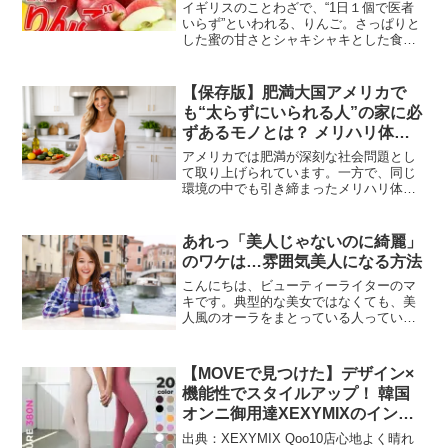
ランキング】
イギリスのことわざで、“1日１個で医者
いらず”といわれる、りんご。さっぱりと
した蜜の甘さとシャキシャキとした食感
がいいですよね。今回は冬においしい、
りんごのランキングをお届けします！イ
ンターネット総合ショッピングモール
【保存版】肥満大国アメリカで
「Qoo10」を運営す...
も“太らずにいられる人”の家に必
ずあるモノとは？ メリハリ体型
をつくるライフスタイルを徹底分
アメリカでは肥満が深刻な社会問題とし
析！
て取り上げられています。一方で、同じ
環境の中でも引き締まったメリハリ体型
を維持している人々が一定数存在してい
るのも事実です。その違いは一体どこに
あるのでしょうか。近年、SNSの普及で
あれっ「美人じゃないのに綺麗」
人々のライフスタイルを...
のワケは…雰囲気美人になる方法
こんにちは、ビューティーライターのマ
キです。典型的な美女ではなくても、美
人風のオーラをまとっている人っていま
す。街の中にいたら必ず目を引くような
タイプ。決してメイク上手だから美人に
見えるというわけではなくてメイクして
【MOVEで見つけた】デザイン×
いても、メイクをしていな...
機能性でスタイルアップ！ 韓国
オンニ御用達XEXYMIXのインナ
ー＆レギンス
出典：XEXYMIX Qoo10店心地よく晴れ