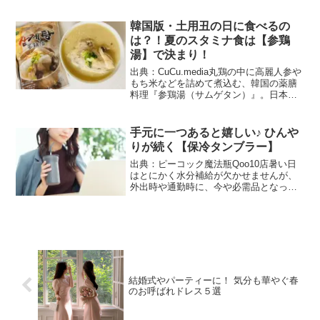
がモクテカンです。あまりの人気ぶりに
後発品が多数発売され、カップ麺バージ
韓国版・土用丑の日に食べるの
ョンなども登場...
は？！夏のスタミナ食は【参鶏
湯】で決まり！
出典：CuCu.media丸鶏の中に高麗人参や
もち米などを詰めて煮込む、韓国の薬膳
料理『参鶏湯（サムゲタン）』。日本で
は冬場に食べるイメージがありますが、
本来、韓国では夏のスタミナ食です。日
本で土用の丑の日にうなぎを食べるよう
手元に一つあると嬉しい♪ ひんや
に、韓国では、...
りが続く【保冷タンブラー】
出典：ピーコック魔法瓶Qoo10店暑い日
はとにかく水分補給が欠かせませんが、
外出時や通勤時に、今や必需品となって
いるのが保冷タンブラーです。冷えた飲
み物を入れておけば、いつでもどこでも
いれたての冷ドリンクがいただけます。
これなら体の熱冷まし...
結婚式やパーティーに！ 気分も華やぐ春
のお呼ばれドレス５選