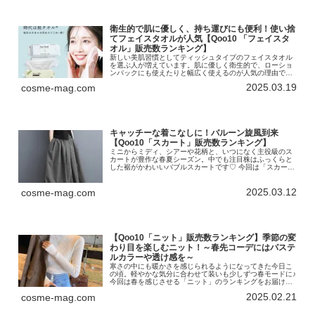
衛生的で肌に優しく、持ち運びにも便利！使い捨
てフェイスタオルが人気【Qoo10 「フェイスタ
オル」販売数ランキング】
新しい美肌習慣としてティッシュタイプのフェイスタオル
を選ぶ人が増えています。肌に優しく衛生的で、ローショ
ンパックにも使えたりと幅広く使えるのが人気の理由で
す。今回は、「フェイスタオル」のランキングをお届けし
2025.03.19
cosme-mag.com
ます！インターネット総合ショッピン...
キャッチーな着こなしに！バルーン旋風到来
【Qoo10「スカート」販売数ランキング】
ミニからミディ、シアーや花柄と、いつになく主役級のス
カートが豊作な春夏シーズン。中でも注目株はふっくらと
した裾がかわいいバブルスカートです♡ 今回は「スカー
ト」のランキングをお届けします！インターネット総合シ
ョッピングモール「Qoo10」を...
2025.03.12
cosme-mag.com
【Qoo10「ニット」販売数ランキング】季節の変
わり目を楽しむニット！～春先コーデにはパステ
ルカラーや透け感を～
寒さの中にも暖かさを感じられるようになってきた今日こ
の頃。軽やかな気分に合わせて装いも少しずつ春モードに♪
今回は春を感じさせる「ニット」のランキングをお届けし
ます！インターネット総合ショッピングモール「Qoo10」
2025.02.21
cosme-mag.com
を運営するeBay Ja...