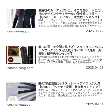
名脇役のカーディガンは、今こそ主役！～こだわ
りのデザインやディテールの個性派に注目～
【Qoo10「カーディガン」販売数ランキング】
羽織りにしてもそのままニットのように着てもよしのお役
立ちカーディガン。これからの季節はますます重宝するア
イテムに♪ 今回はそんな気温差対策にもなる「カーディガ
ン」のランキングです！インターネット総合ショッピング
2025.05.12
cosme-mag.com
モール「Qoo10」を運営する...
癒しの香りで空間を格上げ！スタイリッシュなル
ームフレグランスが人気【Qoo10 「消臭剤・芳
香剤」販売数ランキング】
GWの連休に衣替えや部屋の模様替えをしようという方も
多いのではないでしょうか。ジャケットなど洗いにくい衣
類やインテリアの除菌・消臭にあると便利なのがファブリ
ックミストです。最近はフレグランスのように良い香りが
2025.04.23
cosme-mag.com
するアイテムが人気のよう♪ 今回...
髪の花粉対策にも！ストレートアイロンが人気
【Qoo10 「ヘアケア家電」販売数ランキング】
春の日差しに映えるストレートのさらさらヘア。そんなス
トレートヘアがダメージレスにつくれるヘアアイロンが人
気です。最近は、花粉対策のためにもストレートアイロン
を選ぶ人が増えているそう。今回は「ヘアケア家電」のラ
ンキングをお届けします！インター...
2025.04.11
cosme-mag.com