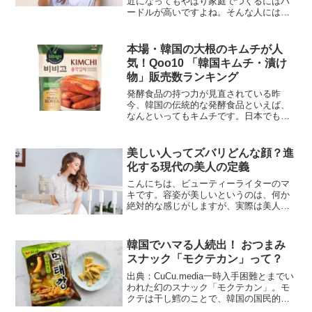
近になってもやはり家庭でつくるにはハ
ードルが高いですよね。そんな人にはレ
トルトもおすすめです。今回は韓国のお
好み焼きこと、チヂミです！Qoo10
Presents「ドラマ観ながら、なに食べ
本場・韓国の大根のキムチが人
よ？」eBay ...
気！Qoo10 「韓国キムチ・漬け
物」販売数ランキング
発酵食品の持つ力が見直されている昨
今、韓国の伝統的な発酵食品といえば、
なんといってもキムチです。日本でも身
近な発酵食品の一つになっていますが、
だからこそ「本場のキムチを食べた
い！」という人も多いよう。今回はそん
美しい人ってズバリどんな顔？進
なキムチのランキングです！イン...
化する現代の美人の定義
こんにちは、ビューティーライターのマ
キです。容姿が美しいというのは、何か
絶対的な感じがしますが、実際は美人の
定義って時代とともに少しずつ変わりま
す。昭和の美人、平安美人と言われて
も、全然嬉しくありませんよね・・・笑
韓国でハマる人続出！ おつまみ
または、“古いタイプの美人...
スナック「モクテカン」って？
出典：CuCu.media一時入手困難とまでい
われた幻のスナック「モクテカン」。モ
クテは干し鱈のことで、韓国の国民的お
つまみですが、それをスナックにしたの