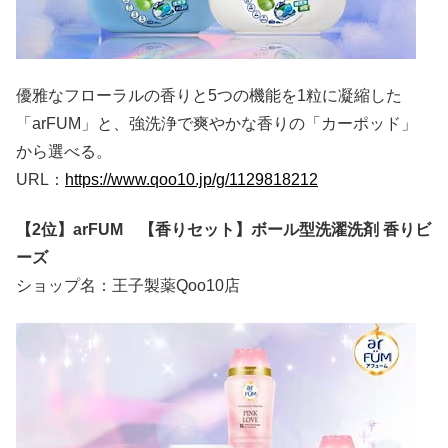
優雅なフローラルの香りと5つの機能を1粒に凝縮した
「arFUM」と、強洗浄で爽やかな香りの「カーポッド」
から選べる。
URL：
https://www.qoo10.jp/g/1129818212
【2位】arFUM 【香りセット】ボール型洗濯洗剤 香りビ
ーズ
ショップ名：王子製薬Qoo10店