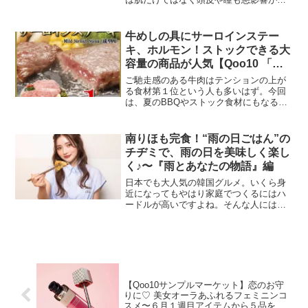
るので、浴びすぎないようにすることが
大切です。UVクリームはより高機能にな
っていますが、UVクリームとともに、サ
牛めしの具にサーロインステー
ングラスや帽子、カー...
キ、ホルモン！ストックできる大
容量の商品が人気【Qoo10 「牛
肉」販売数ランキング】
ご馳走感のある牛肉はテンションの上が
る食材第１位という人も多いはず。今回
は、夏のBBQやストック食材にもなる牛
肉のランキングをお届けします！インタ
ーネット総合ショッピングモール
「Qoo10」を運営するeBay Japan合同会
南りほも完食！“雨の日ごはん”の
社は、「牛肉」...
チヂミで、雨の日を美味しく楽し
く♪〜『雨とあなたの物語』編
日本でも大人気の韓国グルメ。いくら身
近になってもやはり家庭でつくるにはハ
ードルが高いですよね。そんな人にはレ
トルトもおすすめです。今回は韓国のお
好み焼きこと、チヂミです！Qoo10
Presents「ドラマ観ながら、なに食べ
よ？」eBay ...
【Qoo10サンプルマーケット】恋のお守
りに♡ 美女オーラあふれるフェミニンコ
スメ〜６月１週目アイテムから５品をご