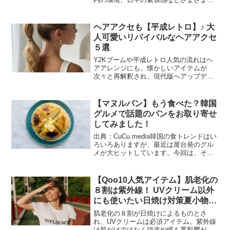
要因で寝付きが悪くなったり、眠りが浅
くなったりしますが、活動的な日中と休
息の夜とのメリハリも良質な睡眠には大
ヘアアクセも【平成レトロ】♪ 大
事ですね。それに加えて冬...
人可愛いリバイバルなヘアアクセ
５選
Y2Kブームや平成レトロ人気の流れはヘ
アアレンジにも。懐かしいアイテムが
次々と再解釈され、現代版へアップデー
トされています。しかも最近の平成リバ
イバルは、当時そのままというより、大
人でも取り入れやすく進化しているのが
【マヌルパン】もう食べた？韓国
特徴です。たとえば、昔は...
グルメで話題のパンをお取り寄せ
してみました！
出典：CuCu.media韓国の食トレンドはい
ろいろありますが、最近は屋台発のグル
メが大ヒットしています。今回は、その
中から「やみつきになる」「悪魔的」と
囁かれる進化系ガーリックパンのマヌル
パンに注目してみました！ マヌルは韓
【Qoo10人気アイテム】肌老化の
国語でニンニク...
８割は紫外線！ UVクリーム以外
にも使いたい日焼け対策夏小物3
選
肌老化の８割が日焼けによるものとさ
れ、UVクリームは必須アイテム。紫外線
は肌だけではなく頭皮や瞳も悪影響があ