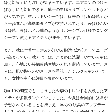
冷え対策」にも注目が集まっています。エアコンのつけっ
ぱなしにも対応できる、薄手の中綿入りブランケットなど
が人気です。敷パッドやシーツは、従来の「接触冷感」か
ら一歩進んだ高機能タイプが支持されており、表はひんや
り冷感、裏はパイル地のようなリバーシブル仕様でロング
シーズン使えるアイテムが伸長しています。
また、枕に付着する頭皮の汗や皮脂汚れ対策としてニーズ
が高まっている枕カバーは、こまめに洗濯しやすい素材に
加え、心地よい接触冷感生地の人気も継続しています。さ
らに、肌や髪へのやさしさを重視したシルク素材のカバー
も、女性を中心に注目を集めています。
Qoo10の調査でも、こうした今季のトレンドを反映したア
イテムが多数ランクインしました。今夏は全国的に猛暑が
予想されていることを踏まえ、早めの“寝具のアップデー
ト”で、心地よい眠りを手に入れてみてはいかがでしょう