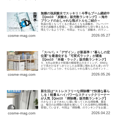
無糖の強炭酸水でスッキリ！今季もブーム継続中
【Qoo10 「炭酸水」販売数ランキング】～海外
ブランドのおしゃれな瓶ボトルもご紹介～
気温が高くなってくると飲みたくなる炭酸水。フレーバー
付きの炭酸水も登場し、甘い炭酸飲料から切り替える人も
増えているようです。今回は、そんな「炭酸水」のランキ
ングをお届けします！インターネット総合ショッピングモ
2026.05.27
cosme-mag.com
ール「Qoo10」を運営するeB…
「スぺパ」×「デザイン」が新基準！“暮らしの定
位置”を最適化する「可変式ラック」が躍進
【Qoo10 「本棚・ラック」販売数ランキング】
５、6月は衣替えや部屋の模様替えのタイミング。SNSな
どで見かけるすっきりとしたお部屋に憧れる方も多いので
はないでしょうか。そんなおしゃれな暮らしのポイントは
収納力。今回は、「本棚・ラック」のランキングをお届け
2026.05.26
cosme-mag.com
します！インターネット総合ショ…
新生活は“ストレスフリーな掃除機”で快適な暮ら
しを！軽量＆ハイパワーなスティッククリーナー
が人気【Qoo10 「掃除機」販売数ランキング】
小さなゴミまできれいに吸い取ってくれる掃除機。最近
は、毎日のお掃除の負担を減らしてくれる便利な掃除機も
登場しています。今回は「掃除機」のランキングをお届け
します！インターネット総合ショッピングモール
2026.04.22
cosme-mag.com
「Qoo10」を運営するeBay Japa…