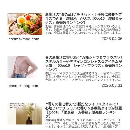
新生活の“食の乱れ”をリセット！手軽に栄養をプ
ラスできる「雑穀米」が人気【Qoo10「雑穀ミッ
クス」販売数ランキング】
近頃、体調管理のために雑穀米を選ぶ人が増えているよう
です。雑穀を混ぜて炊くだけという手軽さも人気の理由で
すね。今回は雑穀ミックスのランキングをお届けします！
インターネット総合ショッピングモール「Qoo10」を運営
2026.04.06
cosme-mag.com
するeBay Japan合同…
春の新生活に寄り添う“万能シャツ＆ブラウス”パ
ステルカラーやデザインコンシャスなアイテムが
人気！【Qoo10「シャツ・ブラウス」販売数ラン
キング】
春はシャツ＆ブラウスが大活躍する季節。一枚でコーデに
春らしい軽やかさとオシャレ感を添えてくれます。今回は
今欲しい「シャツ・ブラウス」のランキングです！インタ
ーネット総合ショッピングモール「Qoo10」を運営する
2026.03.31
cosme-mag.com
eBay Japan合同会社は…
“香りの着せ替え”が新たなライフスタイルに！
心地よいナチュラルな香り＆多機能タイプが話題
【Qoo10 「消臭剤・芳香剤」販売数ランキン
グ】
お部屋を快適な空間にしてくれるルームフレグランス。イ
ンテリアの一部としておしゃれに香りを楽しむ人が増えて
います。今回は、新生活にも取り入れたい「消臭剤・芳香
剤」のランキングをお届けしましょう。インターネット総