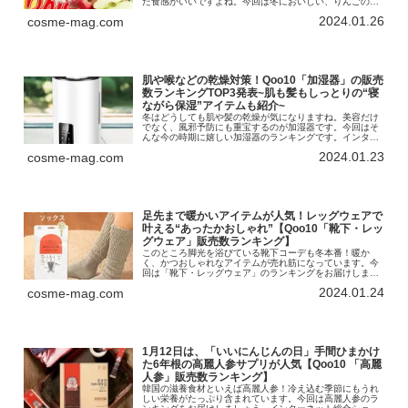
た食感がいいですよね。今回は冬においしい、りんごのラ
ンキングをお届けします！インターネット総合ショッピン
2024.01.26
cosme-mag.com
グモール「Qoo10」を運営す...
肌や喉などの乾燥対策！Qoo10「加湿器」の販売
数ランキングTOP3発表~肌も髪もしっとりの“寝
ながら保湿”アイテムも紹介~
冬はどうしても肌や髪の乾燥が気になりますね。美容だけ
でなく、風邪予防にも重宝するのが加湿器です。今回はそ
んな今の時期に嬉しい加湿器のランキングです。インター
ネット総合ショッピングモール「Qoo10」を運営する
2024.01.23
cosme-mag.com
eBay Japan合同会社は、...
足先まで暖かいアイテムが人気！レッグウェアで
叶える“あったかおしゃれ”【Qoo10「靴下・レッ
グウェア」販売数ランキング】
このところ脚光を浴びている靴下コーデも冬本番！暖か
く、かつおしゃれなアイテムが売れ筋になっています。今
回は「靴下・レッグウェア」のランキングをお届けしまし
ょう。インターネット総合ショッピングモール「Qoo10」
2024.01.24
cosme-mag.com
を運営するeBay Japan...
1月12日は、「いいにんじんの日」手間ひまかけ
た6年根の高麗人参サプリが人気【Qoo10 「高麗
人参」販売数ランキング】
韓国の滋養食材といえば高麗人参！冷え込む季節にもうれ
しい栄養がたっぷり含まれています。今回は高麗人参のラ