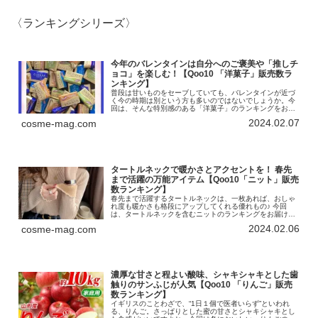
〈ランキングシリーズ〉
今年のバレンタインは自分へのご褒美や「推しチ
ョコ」を楽しむ！【Qoo10 「洋菓子」販売数ラ
ンキング】
普段は甘いものをセーブしていても、バレンタインが近づ
く今の時期は別という方も多いのではないでしょうか。今
回は、そんな特別感のある「洋菓子」のランキングをお届
けします！インターネット総合ショッピングモール
2024.02.07
cosme-mag.com
「Qoo10」を運営するeBay Ja...
タートルネックで暖かさとアクセントを！ 春先
まで活躍の万能アイテム【Qoo10「ニット」販売
数ランキング】
春先まで活躍するタートルネックは、一枚あれば、おしゃ
れ度も暖かさも格段にアップしてくれる優れもの♪ 今回
は、タートルネックを含むニットのランキングをお届けし
ます！インターネット総合ショッピングモール「Qoo10」
2024.02.06
cosme-mag.com
を運営するeBay Japa...
濃厚な甘さと程よい酸味、シャキシャキとした歯
触りのサンふじが人気【Qoo10 「りんご」販売
数ランキング】
イギリスのことわざで、“1日１個で医者いらず”といわれ
る、りんご。さっぱりとした蜜の甘さとシャキシャキとし