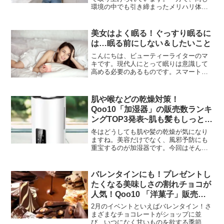
環境の中でも引き締まったメリハリ体型
を維持している人々が一定数存在してい
るのも事実です。その違いは一体どこに
あるのでしょうか。近年、SNSの普及で
美女はよく眠る！ぐっすり眠るに
人々のライフスタイルを...
は…眠る前にしない＆したいこと
こんにちは、ビューティーライターのマ
キです。現代人にとって眠りは意識して
高める必要のあるものです。スマートフ
ォンや動画を見ることが多くなり、それ
は日中、働いている人なら夜間に集中し
ます。またデジタル化が進み、オフィス
肌や喉などの乾燥対策！
でも体を使うことが少なく...
Qoo10「加湿器」の販売数ランキ
ングTOP3発表~肌も髪もしっとり
の“寝ながら保湿”アイテムも紹介
冬はどうしても肌や髪の乾燥が気になり
~
ますね。美容だけでなく、風邪予防にも
重宝するのが加湿器です。今回はそんな
今の時期に嬉しい加湿器のランキングで
す。インターネット総合ショッピングモ
ール「Qoo10」を運営するeBay Japan合
バレンタインにも！プレゼントし
同会社は、...
たくなる美味しさの割れチョコが
人気！Qoo10 「洋菓子」販売数
ランキング
2月のイベントといえばバレンタイン！さ
まざまなチョコレートがショップに並
び、いつになく甘いものを欲する季節で