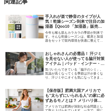
関連記事
手入れが楽で静音のタイプが人
気！乾燥シーズン到来で注目の加
湿器【Qoo10 「加湿器」販売数
ランキング】
今年も喉も肌もカラカラの季節が到来で
す。そんな乾燥シーズンは、暖房と加湿
器をセットで室内環境を快適に整えてい
きましょう。今回は「加湿器」のランキ
ングをお届けします！インターネット総
合ショッピングモール「Qoo10」を運営
おしゃれさんの必需品！ 汗ジミ
するeBay Jap...
を見せない人が使ってる脇汗対策
アイテム｜パッド・インナー・部
分下着の選び方
気づいたらできている「脇汗のシミ」。
気温が高くなってくる季節は汗が多くな
り、汗ジミやニオイも気になってきま
す。洋服の洗濯回数が増えて、型崩れも
防ぎたいところ。現在は、脇汗対策アイ
テムがたくさん登場していて、パッドだ
【保存版】肥満大国アメリカで
けでなくインナーや部分下着...
も“太らずにいられる人”の家に必
ずあるモノとは？ メリハリ体型
をつくるライフスタイルを徹底分
アメリカでは肥満が深刻な社会問題とし
析！
て取り上げられています。一方で、同じ