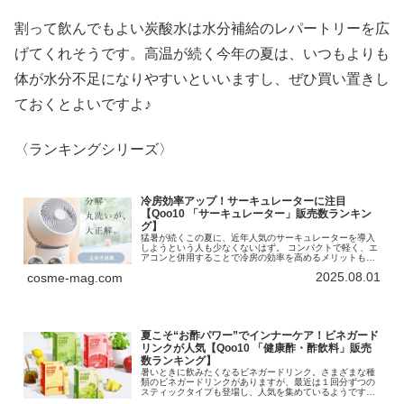
割って飲んでもよい炭酸水は水分補給のレパートリーを広
げてくれそうです。高温が続く今年の夏は、いつもよりも
体が水分不足になりやすいといいますし、ぜひ買い置きし
ておくとよいですよ♪
〈ランキングシリーズ〉
冷房効率アップ！サーキュレーターに注目
【Qoo10 「サーキュレーター」販売数ランキン
グ】
猛暑が続くこの夏に、近年人気のサーキュレーターを導入
しようという人も少なくないはず。 コンパクトで軽く、エ
アコンと併用することで冷房の効率を高めるメリットも注
目されています。今回は「サーキュレーター」のランキン
2025.08.01
cosme-mag.com
グをお届けします！インターネッ...
夏こそ“お酢パワー”でインナーケア！ビネガード
リンクが人気【Qoo10 「健康酢・酢飲料」販売
数ランキング】
暑いときに飲みたくなるビネガードリンク。さまざまな種
類のビネガードリンクがありますが、最近は１回分ずつの
スティックタイプも登場し、人気を集めているようです。
今回は「健康酢・酢飲料」のランキングをお届けします！