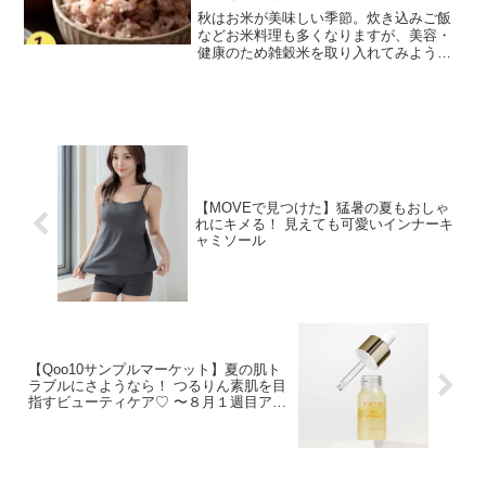
秋はお米が美味しい季節。炊き込みご飯
などお米料理も多くなりますが、美容・
健康のため雑穀米を取り入れてみようと
いう方も多いのではないでしょうか。イ
ンターネット総合ショッピングモール
「Qoo10」を運営するeBay Japan合同会
社は、「雑穀...
【MOVEで見つけた】猛暑の夏もおしゃ
れにキメる！ 見えても可愛いインナーキ
ャミソール
【Qoo10サンプルマーケット】夏の肌ト
ラブルにさようなら！ つるりん素肌を目
指すビューティケア♡ 〜８月１週目アイ
テムから５品をPick up〜