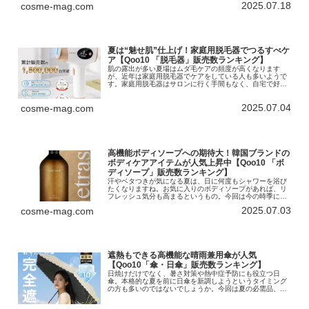
2025.07.18
cosme-mag.com
インターネット総合ショッピングモ...
夏は“魅せ肌”仕上げ！家庭用脱毛器でつるすべケ
ア【Qoo10 「脱毛器」販売数ランキング】
肌の露出が多い夏場はムダ毛ケアの頻度が高くなります
が、近年は家庭用脱毛器でケアをしている人も多いようで
す。家庭用脱毛器はサロンに行く手間もなく、自宅で好き
なときにムダ毛ケアが行えるのがメリット。今回はニーズ
が高まる「脱毛器」のランキングです...
2025.07.04
cosme-mag.com
高機能ボディソープへの期待大！韓国ブランドの
ボディケアアイテムが人気上昇中【Qoo10 「ボ
ディソープ」販売数ランキング】
汗やベタつきが気になる夏は、日に何度もシャワーを浴び
たくなりますね。お気に入りのボディソープがあれば、リ
フレッシュ気分も高まるというもの。今回は今の時季にぴ
ったりなボディソープのランキングをお届けします！イン
2025.07.03
cosme-mag.com
ターネット総合ショッピングモール...
遮熱もできる高機能な晴雨兼用傘が人気
【Qoo10「傘・日傘」販売数ランキング】
日焼けだけでなく、暑さ対策や熱中症予防にも役立つ日
傘。本格的な夏を前に日傘を新調しようというタイミング
の方も多いのではないでしょうか。今回は夏の必需品、
「傘・日傘」のランキングをお届けします！インターネッ
ト総合ショッピングモール「Qoo10...