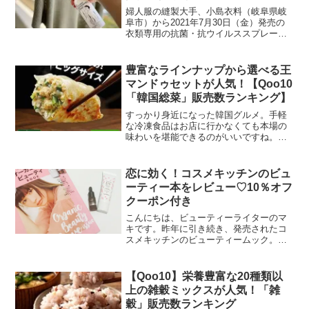
ニウィルスプレー」発売
婦人服の縫製大手、小島衣料（岐阜県岐
阜市）から2021年7月30日（金）発売の
衣類専用の抗菌・抗ウイルススプレー
「ボタニウィルスプレー」（税込1,980円
／300ml）。抗菌・抗ウイルス効果を持
つ、グレープフルーツの種子から抽出し
豊富なラインナップから選べる王
た天然植物...
マンドゥセットが人気！【Qoo10
「韓国総菜」販売数ランキング】
すっかり身近になった韓国グルメ。手軽
な冷凍食品はお店に行かなくても本場の
味わいを堪能できるのがいいですね。今
回は、食欲の秋にもぴったりな「韓国総
菜」のランキングをお届けします！イン
ターネット総合ショッピングモール
恋に効く！コスメキッチンのビュ
「Qoo10」を運営するeB...
ーティー本をレビュー♡10％オフ
クーポン付き
こんにちは、ビューティーライターのマ
キです。昨年に引き続き、発売されたコ
スメキッチンのビューティームック。ナ
チュラルコスメってどれをどういう風に
使えばいいのか、私も説明に困ることが
ありますが、不慣れな人はとっつきにく
【Qoo10】栄養豊富な20種類以
い部分があります。そうい...
上の雑穀ミックスが人気！「雑
穀」販売数ランキング