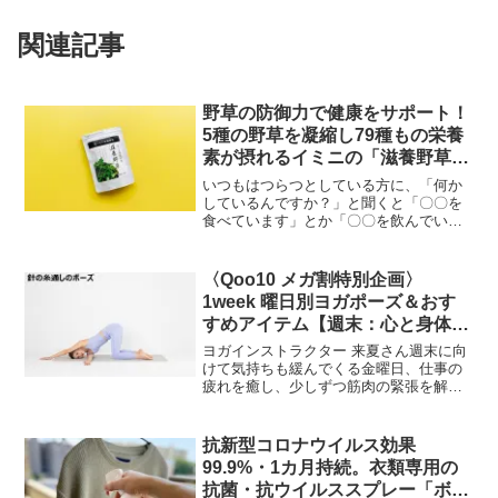
関連記事
野草の防御力で健康をサポート！
5種の野草を凝縮し79種もの栄養
素が摂れるイミニの「滋養野草
（じようやそう）」が新登場
いつもはつらつとしている方に、「何か
しているんですか？」と聞くと「〇〇を
食べています」とか「〇〇を飲んでいま
す」という感じで、やはりプラスαで特別
なことをしているんですよね。世の中に
は様々な種類のサプリがありますが、伝
〈Qoo10 メガ割特別企画〉
統食や玄米、健康茶など...
1week 曜日別ヨガポーズ＆おす
すめアイテム【週末：心と身体を
リラックスしたいときのヨガ編】
ヨガインストラクター 来夏さん週末に向
けて気持ちも緩んでくる金曜日、仕事の
疲れを癒し、少しずつ筋肉の緊張を解い
ていきましょう。週末は１週間の疲れを
取り、来週のパワーチャージもしたいで
すね。引き続き、ヨガインストラクター
抗新型コロナウイルス効果
来夏さんに週末にぴった...
99.9%・1カ月持続。衣類専用の
抗菌・抗ウイルススプレー「ボタ