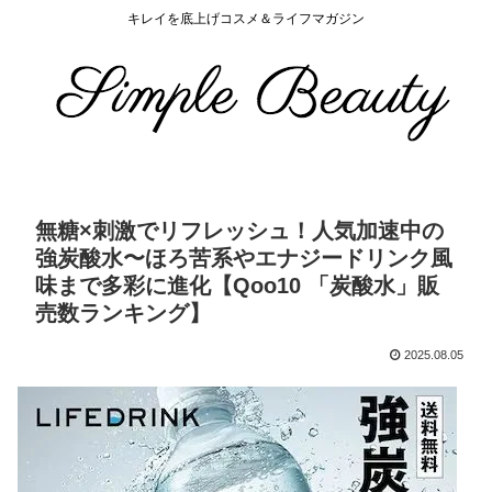
キレイを底上げコスメ＆ライフマガジン
無糖×刺激でリフレッシュ！人気加速中の
強炭酸水〜ほろ苦系やエナジードリンク風
味まで多彩に進化【Qoo10 「炭酸水」販
売数ランキング】
2025.08.05