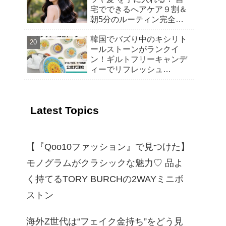
宅でできるへアケア９割＆
朝5分のルーティン完全ガ
イド
韓国でバズり中のキシリト
ールストーンがランクイ
ン！ギルトフリーキャンデ
ィーでリフレッシュ
【Qoo10 「スイーツ・お菓
子」販売数ランキング】～
渡韓気分を楽しむ！トレン
Latest Topics
ドの“韓国おやつ”もご紹介
～
【『Qoo10ファッション』で見つけた】
モノグラムがクラシックな魅力♡ 品よ
く持てるTORY BURCHの2WAYミニボ
ストン
海外Z世代は“フェイク金持ち”をどう見