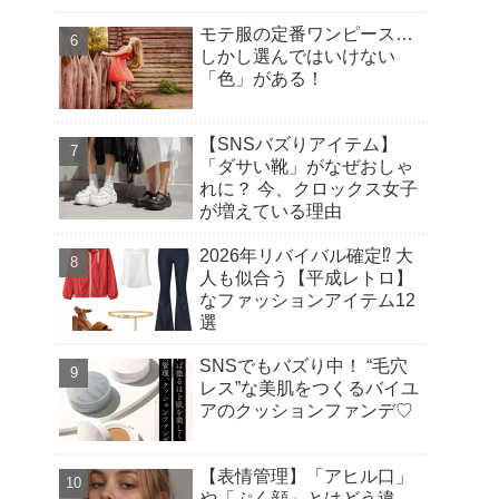
モテ服の定番ワンピース…
しかし選んではいけない
「色」がある！
【SNSバズりアイテム】
「ダサい靴」がなぜおしゃ
れに？ 今、クロックス女子
が増えている理由
2026年リバイバル確定⁉︎ 大
人も似合う【平成レトロ】
なファッションアイテム12
選
SNSでもバズり中！ “毛穴
レス”な美肌をつくるバイユ
アのクッションファンデ♡
【表情管理】「アヒル口」
や「ぷく顔」とはどう違