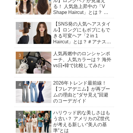
ル】ロングヘアが見違え
る！ 人気急上昇中の「V
Shape Haircut」とは？ ア
ップヘアにもおすすめの理
【SNS発の人気ヘアスタイ
由♡
ル】ロングにもボブにもで
きる可変ヘア「2 in 1
Haircut」とは？＃アナスタ
シアヘアカット
人気再燃中のロンシャンポ
ーチ、人気カラーは？ 海外
vs日•韓で比較してみた♪
2026年トレンド最前線！
【フレアデニム】が再ブー
ムの理由と“ダサ見え”回避
のコーデガイド
ハリウッド的な美しさはも
う古い？ アメリカのZ世代
が考える新しい“美人の基
準”とは