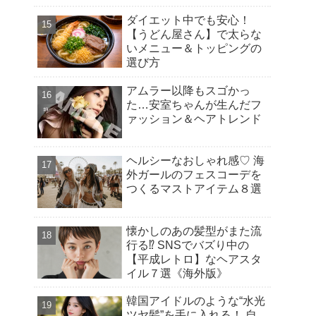
ダイエット中でも安心！
【うどん屋さん】で太らな
いメニュー＆トッピングの
選び方
アムラー以降もスゴかっ
た…安室ちゃんが生んだフ
ァッション＆ヘアトレンド
ヘルシーなおしゃれ感♡ 海
外ガールのフェスコーデを
つくるマストアイテム８選
懐かしのあの髪型がまた流
行る⁉︎ SNSでバズり中の
【平成レトロ】なヘアスタ
イル７選《海外版》
韓国アイドルのような“水光
ツヤ髪”を手に入れる！ 自