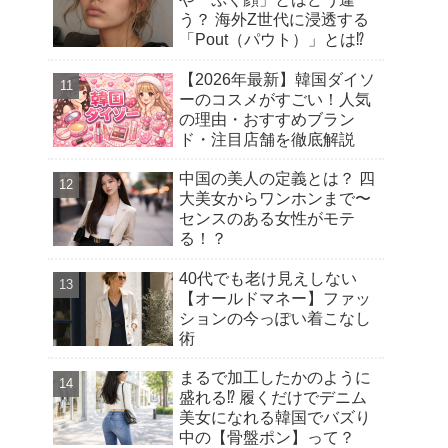
う？ 海外Z世代に浸透する
「Pout（パウト）」とは⁉︎
【2026年最新】韓国ダイソ
ーのコスメがすごい！人気
の理由・おすすめブラン
ド・注目店舗を徹底解説
中国の美人の定義とは？ 四
大美女からワンホンまで〜
センスのある女性がモテ
る！？
40代でも老け見えしない
【オールドマネー】ファッ
ションの今っぽい着こなし
術
まるで加工したかのように
盛れる⁉︎ 履くだけでデニム
美女になれる韓国でバズり
中の【骨盤ポン】って？