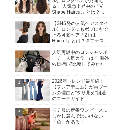
ル】ロングヘアが見違え
る！ 人気急上昇中の「V
Shape Haircut」とは？ ア
ップヘアにもおすすめの理
【SNS発の人気ヘアスタイ
由♡
ル】ロングにもボブにもで
きる可変ヘア「2 in 1
Haircut」とは？＃アナスタ
シアヘアカット
人気再燃中のロンシャンポ
ーチ、人気カラーは？ 海外
vs日•韓で比較してみた♪
2026年トレンド最前線！
【フレアデニム】が再ブー
ムの理由と“ダサ見え”回避
のコーデガイド
モテ服の定番ワンピース…
しかし選んではいけない
「色」がある！