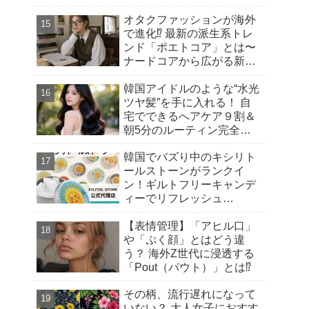
オタクファッションが海外
で進化⁉︎ 最新の派生系トレ
ンド「ポエトコア」とは〜
ナードコアから広がる新潮
流
韓国アイドルのような“水光
ツヤ髪”を手に入れる！ 自
宅でできるへアケア９割＆
朝5分のルーティン完全ガ
イド
韓国でバズり中のキシリト
ールストーンがランクイ
ン！ギルトフリーキャンデ
ィーでリフレッシュ
【Qoo10 「スイーツ・お菓
【表情管理】「アヒル口」
子」販売数ランキング】～
や「ぷく顔」とはどう違
渡韓気分を楽しむ！トレン
う？ 海外Z世代に浸透する
ドの“韓国おやつ”もご紹介
「Pout（パウト）」とは⁉︎
～
その柄、流行遅れになって
いない？ 大人女子におすす