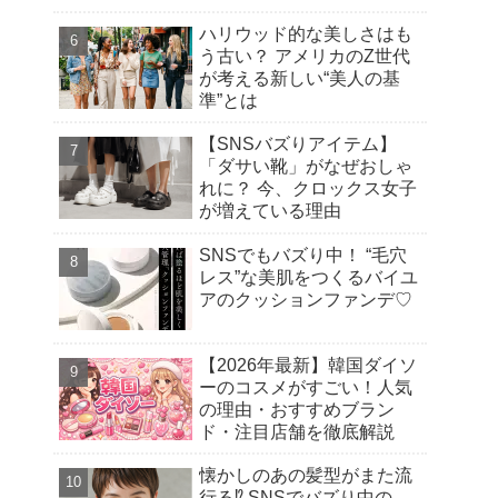
ハリウッド的な美しさはも
う古い？ アメリカのZ世代
が考える新しい“美人の基
準”とは
【SNSバズりアイテム】
「ダサい靴」がなぜおしゃ
れに？ 今、クロックス女子
が増えている理由
SNSでもバズり中！ “毛穴
レス”な美肌をつくるバイユ
アのクッションファンデ♡
【2026年最新】韓国ダイソ
ーのコスメがすごい！人気
の理由・おすすめブラン
ド・注目店舗を徹底解説
懐かしのあの髪型がまた流
行る⁉︎ SNSでバズり中の