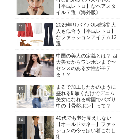
【平成レトロ】なヘアスタ
イル７選《海外版》
2026年リバイバル確定⁉︎ 大
人も似合う【平成レトロ】
なファッションアイテム12
選
中国の美人の定義とは？ 四
大美女からワンホンまで〜
センスのある女性がモテ
る！？
まるで加工したかのように
盛れる⁉︎ 履くだけでデニム
美女になれる韓国でバズり
中の【骨盤ポン】って？
40代でも老け見えしない
【オールドマネー】ファッ
ションの今っぽい着こなし
術