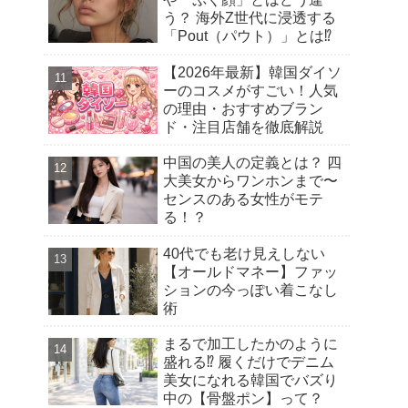
う？ 海外Z世代に浸透する
「Pout（パウト）」とは⁉︎
【2026年最新】韓国ダイソ
ーのコスメがすごい！人気
の理由・おすすめブラン
ド・注目店舗を徹底解説
中国の美人の定義とは？ 四
大美女からワンホンまで〜
センスのある女性がモテ
る！？
40代でも老け見えしない
【オールドマネー】ファッ
ションの今っぽい着こなし
術
まるで加工したかのように
盛れる⁉︎ 履くだけでデニム
美女になれる韓国でバズり
中の【骨盤ポン】って？