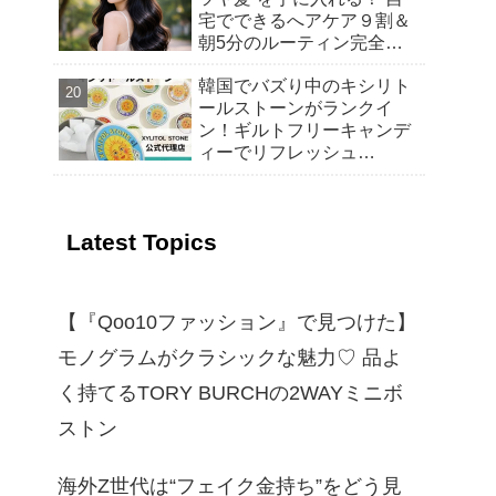
宅でできるへアケア９割＆
朝5分のルーティン完全ガ
イド
韓国でバズり中のキシリト
ールストーンがランクイ
ン！ギルトフリーキャンデ
ィーでリフレッシュ
【Qoo10 「スイーツ・お菓
子」販売数ランキング】～
渡韓気分を楽しむ！トレン
Latest Topics
ドの“韓国おやつ”もご紹介
～
【『Qoo10ファッション』で見つけた】
モノグラムがクラシックな魅力♡ 品よ
く持てるTORY BURCHの2WAYミニボ
ストン
海外Z世代は“フェイク金持ち”をどう見