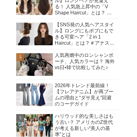
ル】ロングヘアが見違え
る！ 人気急上昇中の「V
Shape Haircut」とは？ ア
ップヘアにもおすすめの理
【SNS発の人気ヘアスタイ
由♡
ル】ロングにもボブにもで
きる可変ヘア「2 in 1
Haircut」とは？＃アナスタ
シアヘアカット
人気再燃中のロンシャンポ
ーチ、人気カラーは？ 海外
vs日•韓で比較してみた♪
2026年トレンド最前線！
【フレアデニム】が再ブー
ムの理由と“ダサ見え”回避
のコーデガイド
ハリウッド的な美しさはも
う古い？ アメリカのZ世代
が考える新しい“美人の基
準”とは