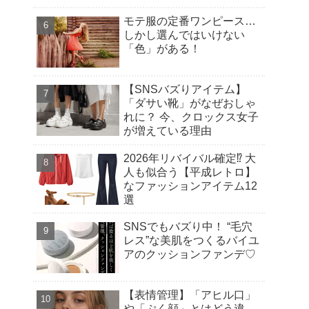
モテ服の定番ワンピース…
しかし選んではいけない
「色」がある！
【SNSバズりアイテム】
「ダサい靴」がなぜおしゃ
れに？ 今、クロックス女子
が増えている理由
2026年リバイバル確定⁉︎ 大
人も似合う【平成レトロ】
なファッションアイテム12
選
SNSでもバズり中！ “毛穴
レス”な美肌をつくるバイユ
アのクッションファンデ♡
【表情管理】「アヒル口」
や「ぷく顔」とはどう違