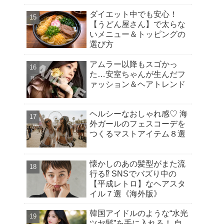
ダイエット中でも安心！
【うどん屋さん】で太らな
いメニュー＆トッピングの
選び方
アムラー以降もスゴかっ
た…安室ちゃんが生んだフ
ァッション＆ヘアトレンド
ヘルシーなおしゃれ感♡ 海
外ガールのフェスコーデを
つくるマストアイテム８選
懐かしのあの髪型がまた流
行る⁉︎ SNSでバズり中の
【平成レトロ】なヘアスタ
イル７選《海外版》
韓国アイドルのような“水光
ツヤ髪”を手に入れる！ 自