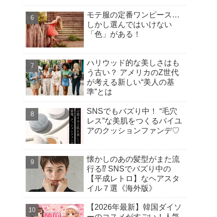
モテ服の定番ワンピース…
しかし選んではいけない
「色」がある！
ハリウッド的な美しさはも
う古い？ アメリカのZ世代
が考える新しい“美人の基
準”とは
SNSでもバズり中！ “毛穴
レス”な美肌をつくるバイユ
アのクッションファンデ♡
懐かしのあの髪型がまた流
行る⁉︎ SNSでバズり中の
【平成レトロ】なヘアスタ
イル７選《海外版》
【2026年最新】韓国ダイソ
ーのコスメがすごい！人気