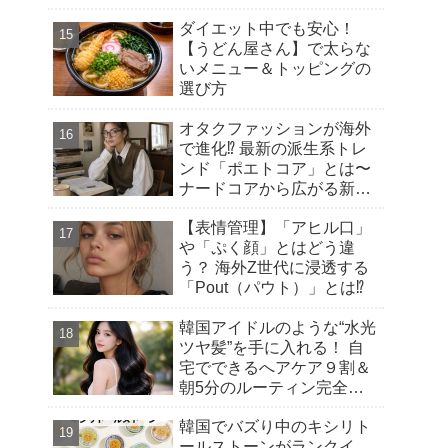
ダイエット中でも安心！
【うどん屋さん】で太らな
いメニュー＆トッピングの
選び方
オタクファッションが海外
で進化⁉︎ 最新の派生系トレ
ンド「ポエトコア」とは〜
ナードコアから広がる新潮
流
【表情管理】「アヒル口」
や「ぷく顔」とはどう違
う？ 海外Z世代に浸透する
「Pout（パウト）」とは⁉︎
韓国アイドルのような“水光
ツヤ髪”を手に入れる！ 自
宅でできるへアケア９割＆
朝5分のルーティン完全ガ
イド
韓国でバズり中のキシリト
ールストーンがランクイ