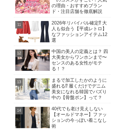
の理由・おすすめブラン
ド・注目店舗を徹底解説
2026年リバイバル確定⁉︎ 大
人も似合う【平成レトロ】
なファッションアイテム12
選
中国の美人の定義とは？ 四
大美女からワンホンまで〜
センスのある女性がモテ
る！？
まるで加工したかのように
盛れる⁉︎ 履くだけでデニム
美女になれる韓国でバズり
中の【骨盤ポン】って？
40代でも老け見えしない
【オールドマネー】ファッ
ションの今っぽい着こなし
術