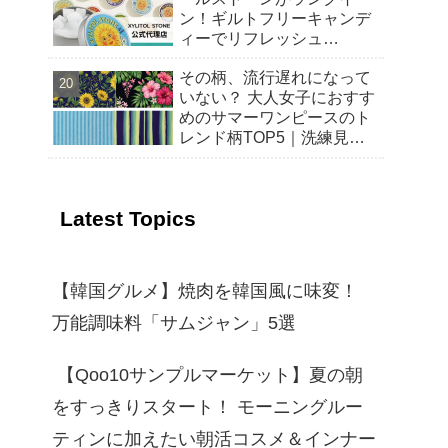
ン！ギルトフリーキャンデ
ィーでリフレッシュ
【Qoo10 「スイーツ・お菓
その柄、流行遅れになって
子」販売数ランキング】～
いない？ 大人女子におすす
渡韓気分を楽しむ！トレン
めのサマーワンピースのト
ドの“韓国おやつ”もご紹介
レンド柄TOP5｜洗練見え
～
する選び方と着こなし
【2026年春夏】
Latest Topics
【韓国グルメ】焼肉を韓国風に味変！
万能調味料「サムジャン」5選
【Qoo10サンプルマーケット】夏の朝
をすっきりスタート！ モーニングルー
ティンに加えたい朝活コスメ＆インナー