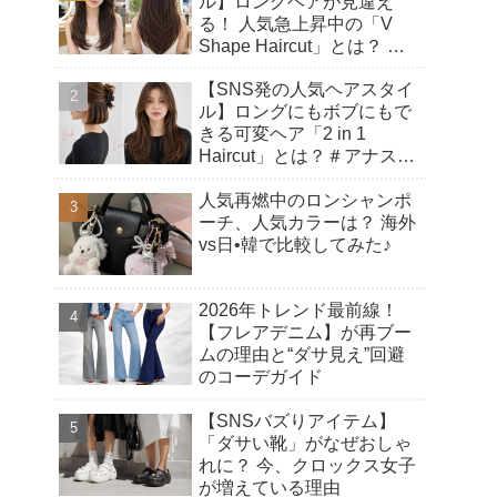
ル】ロングヘアが見違え
る！ 人気急上昇中の「V
Shape Haircut」とは？ ア
ップヘアにもおすすめの理
【SNS発の人気ヘアスタイ
由♡
ル】ロングにもボブにもで
きる可変ヘア「2 in 1
Haircut」とは？＃アナスタ
シアヘアカット
人気再燃中のロンシャンポ
ーチ、人気カラーは？ 海外
vs日•韓で比較してみた♪
2026年トレンド最前線！
【フレアデニム】が再ブー
ムの理由と“ダサ見え”回避
のコーデガイド
【SNSバズりアイテム】
「ダサい靴」がなぜおしゃ
れに？ 今、クロックス女子
が増えている理由