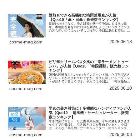
遮熱もできる高機能な晴雨兼用傘が人気
【Qoo10「傘・日傘」販売数ランキング】
日焼けだけでなく、暑さ対策や熱中症予防にも役立つ日
傘。本格的な夏を前に日傘を新調しようというタイミング
の方も多いのではないでしょうか。今回は夏の必需品、
「傘・日傘」のランキングをお届けします！インターネッ
ト総合ショッピングモール「Qoo10...
2025.06.18
cosme-mag.com
ピリ辛クリームパスタ風の「辛ラーメン トゥー
ンバ」が人気【Qoo10 「韓国麺類」販売数ラン
キング】
韓国の国民食ともいわれるインスタント麺。たびたび大き
なトレンドが生まれていますが、今また新しいムーブメン
トが起きているようです。それでは今回は、「韓国麺類」
のランキングをお届けします！インターネット総合ショッ
2025.06.10
cosme-mag.com
ピングモール「Qoo10」を運営...
早めの暑さ対策に！多機能なハンディファンが人
気【Qoo10 「扇風機・サーキュレーター」販売
数ランキング】
暑さ対策に大ヒットした携帯扇風機。今年の夏もさまざま
なタイプが登場し、引き続き注目を集めています。今回
は、そんな「扇風機・サーキュレーター」のランキングを
お届けします！インターネット総合ショッピングモール
2025.06.03
cosme-mag.com
「Qoo10」を運営するeBay J...