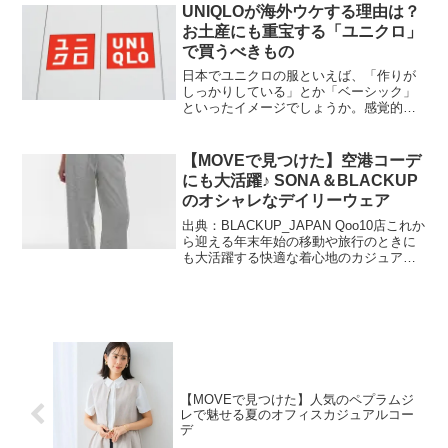
お悩みもよく聞きます。そんな方には“大
UNIQLOが海外ウケする理由は？
人...
お土産にも重宝する「ユニクロ」
で買うべきもの
日本でユニクロの服といえば、「作りが
しっかりしている」とか「ベーシック」
といったイメージでしょうか。感覚的に
は、ユニクロいいという人と、ユニクロ
はダサいという人と半々くらいかなと思
います。メジャーブランドすぎて、着て
【MOVEで見つけた】空港コーデ
いると「（ユニクロ…？）...
にも大活躍♪ SONA＆BLACKUP
のオシャレなデイリーウェア
出典：BLACKUP_JAPAN Qoo10店これか
ら迎える年末年始の移動や旅行のときに
も大活躍する快適な着心地のカジュアル
ウェア。リラックス感がありつつも、ハ
イセンスなアイテムでオシャレ心も満た
したいものです♪ 今回はQoo10内のファ
ッ...
【MOVEで見つけた】人気のペプラムジ
レで魅せる夏のオフィスカジュアルコー
デ