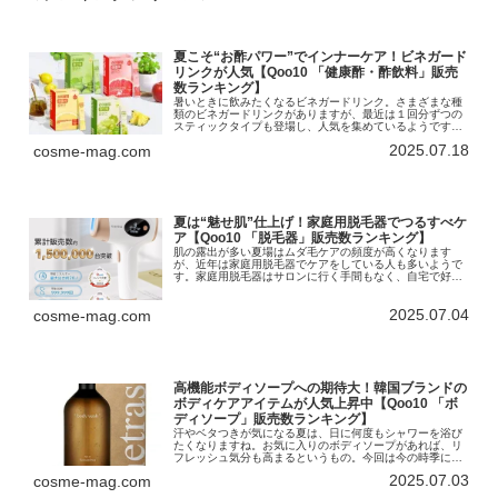
夏こそ“お酢パワー”でインナーケア！ビネガード
リンクが人気【Qoo10 「健康酢・酢飲料」販売
数ランキング】
暑いときに飲みたくなるビネガードリンク。さまざまな種
類のビネガードリンクがありますが、最近は１回分ずつの
スティックタイプも登場し、人気を集めているようです。
今回は「健康酢・酢飲料」のランキングをお届けします！
2025.07.18
cosme-mag.com
インターネット総合ショッピングモ...
夏は“魅せ肌”仕上げ！家庭用脱毛器でつるすべケ
ア【Qoo10 「脱毛器」販売数ランキング】
肌の露出が多い夏場はムダ毛ケアの頻度が高くなります
が、近年は家庭用脱毛器でケアをしている人も多いようで
す。家庭用脱毛器はサロンに行く手間もなく、自宅で好き
なときにムダ毛ケアが行えるのがメリット。今回はニーズ
が高まる「脱毛器」のランキングです...
2025.07.04
cosme-mag.com
高機能ボディソープへの期待大！韓国ブランドの
ボディケアアイテムが人気上昇中【Qoo10 「ボ
ディソープ」販売数ランキング】
汗やベタつきが気になる夏は、日に何度もシャワーを浴び
たくなりますね。お気に入りのボディソープがあれば、リ
フレッシュ気分も高まるというもの。今回は今の時季にぴ
ったりなボディソープのランキングをお届けします！イン
2025.07.03
cosme-mag.com
ターネット総合ショッピングモール...