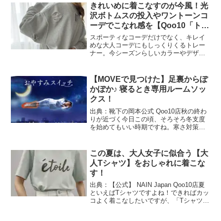
プパンプスやミュールなら、今から夏ま
きれいめに着こなすのが今風！光
で大活躍し...
沢ボトムスの投入やワントーンコ
ーデでこなれ感を【Qoo10「トレ
ーナー」販売数ランキング】
スポーティなコーデだけでなく、キレイ
めな大人コーデにもしっくりくるトレー
ナー。今シーズンらしいカラーやデザイ
ンの豊富さも魅力の一つになっていま
す。今回は「トレーナー」のランキング
をお届けします！インターネット総合シ
【MOVEで見つけた】足裏からぽ
ョッピングモール「Qoo1...
かぽか♪ 寝るとき専用ルームソッ
クス！
出典：靴下の岡本公式 Qoo10店秋の終わ
りが近づく今日この頃、そろそろ冬支度
を始めてもいい時期ですね。寒さ対策は
足もとからといわれますが、最近話題の
温活アイテムといえば、ルームソックス
の『靴下サプリ まるでこたつ』シリーズ
この夏は、大人女子に似合う【大
です。大人気のソ...
人Tシャツ】をおしゃれに着こな
す！
出典：【公式】 NAIN Japan Qoo10店夏
といえばTシャツですよね！できればカッ
コよく着こなしたいですが、「Tシャツは
カジュアルすぎて似合わない」「地味す
ぎて、全然おしゃれに見えない」という