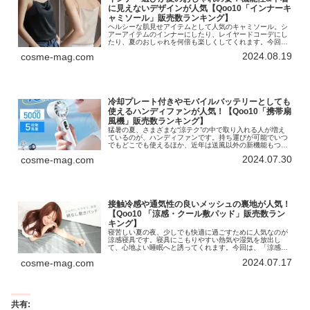
に見えないデザインが人気【Qoo10「インナーキ
ャミソール」販売数ランキング】
ヘルシーな肌見せアイテムとして人気のキャミソール。シ
アーアイテムのインナーにしたり、レイヤードコーデにし
たり、夏のおしゃれを何倍も楽しくしてくれます。今回
は、「インナーキャミソール」のランキングをお届けしま
2024.08.19
cosme-mag.com
す！インターネット総合ショッピング...
冷却プレート付きやモバイルバッテリーとしても
使えるハンディファンが人気！【Qoo10「携帯扇
風機」販売数ランキング】
猛暑の夏、さまざまな“涼テク”の中で取り入れる人が増え
ているのが、ハンディファンです。持ち運びが可能でいつ
でもどこでも使えるほか、近年は送風以外の新機能もつい
てバージョンアップを遂げています。今回は「携帯扇風
2024.07.30
cosme-mag.com
機」のランキングをお届けします！...
接触冷感や通気性の良いメッシュの裏地が人気！
【Qoo10 「涼感・クール敷パッド」販売数ラン
キング】
寝苦しい夏の夜、少しでも快適に過ごすために人気なのが
涼感寝具です。寝具にこもりやすい熱気や湿気を放出し
て、心地よい睡眠へと誘ってくれます。今回は、「涼感・
クール敷パッド」のランキングです！インターネット総合
2024.07.17
cosme-mag.com
ショッピングモール「Qoo10」を...
共有: