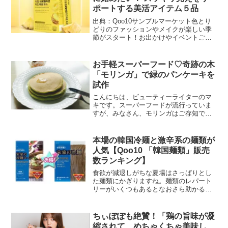
ポートする美活アイテム５品
出典：Qoo10サンプルマーケット色とり
どりのファッションやメイクが楽しい季
節がスタート！お出かけやイベントごと
も多くなり、オシャレをする機会も増え
そうです♪ そんな期待で胸いっぱいの時
季は、冬の気分をリフレッシュして、軽
お手軽スーパーフード♡奇跡の木
やかでスッキリとし...
「モリンガ」で緑のパンケーキを
試作
こんにちは、ビューティーライターのマ
キです。スーパーフードが流行っていま
すが、みなさん、モリンガはご存知です
か？奇跡の木といわれるモリンガは、国
連の世界食糧計画に選定され、飢餓や栄
養失調を救う植物として注目を集めてい
本場の韓国冷麺と激辛系の麺類が
ます。国連が認めるほど栄...
人気【Qoo10 「韓国麺類」販売
数ランキング】
食欲が減退しがちな夏場はさっぱりとし
た麺類にかぎりますね。麺類のレパート
リーがいくつもあるとなおさら助かるも
のです。今回は、そんな暑い時期に食べ
たくなる韓国麺類のランキングをお届け
します！インターネット総合ショッピン
ちぃぽぽも絶賛！「鶏の旨味が凝
グモール「Qoo10」を...
縮されて、めちゃくちゃ美味し