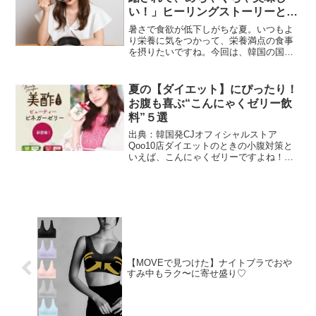
い！」ヒーリングストーリーとク
ッパで、心もお腹も温かく満たさ
暑さで食欲が低下しがちな夏。いつもよ
れて。『マイ・ディア・ミスター
り栄養に気をつかって、栄養満点の食事
を摂りたいですね。今回は、韓国の国民
～私のおじさん～』編
食であり、夏の滋養食でもある参鶏湯で
す！eBay Japan合同会社が運営するイン
ターネット総合ショッピングモール
夏の【ダイエット】にぴったり！
「Qoo10」は、...
お腹も喜ぶ“こんにゃくゼリー飲
料”５選
出典：韓国発CJオフィシャルストア
Qoo10店ダイエットのときの小腹対策と
いえば、こんにゃくゼリーですよね！ぷ
るんと弾力のある食感で食べ応えがあ
り、こんにゃくの食物繊維でお腹にも嬉
しい効果が期待できます。夏は特に冷や
して食べると美味しいで...
【MOVEで見つけた】ナイトブラでおや
すみ中もラク〜に寄せ盛り♡