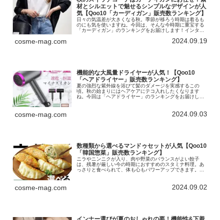
材とシルエットで魅せるシンプルなデザインが人
気【Qoo10「カーディガン」販売数ランキング】
日々の気温差が大きくなる秋。季節が移ろう時期は着るも
のにも気を使いますね。今回は、そんな今時期に重宝する
「カーディガン」のランキングをお届けします！インター
ネット総合ショッピングモール「Qoo10」を運営する
2024.09.19
cosme-mag.com
eBay Japan合同会社は、...
機能的な大風量ドライヤーが人気！【Qoo10
「ヘアドライヤー」販売数ランキング】
夏の強烈な紫外線を浴びて髪のダメージを実感するこの
頃。秋の始まりにはヘアケアにテコ入れしたくなります
ね。今回は「ヘアドライヤー」のランキングをお届けしま
す！インターネット総合ショッピングモール「Qoo10」を
運営するeBay Japan合同...
2024.09.03
cosme-mag.com
数種類から選べるマンドゥセットが人気【Qoo10
「韓国惣菜」販売数ランキング】
ニラやニンニクが入り、肉や野菜のバランスがよい餃子
は、残暑が厳しい今の時期におすすめのスタミナ料理。あ
っさりと食べられて、体も心もパワーアップできます。今
回は「韓国惣菜」のランキングをお届けします！インター
ネット総合ショッピングモール「Qo...
2024.09.02
cosme-mag.com
インナー選びが夏のおしゃれの要！機能性&下着