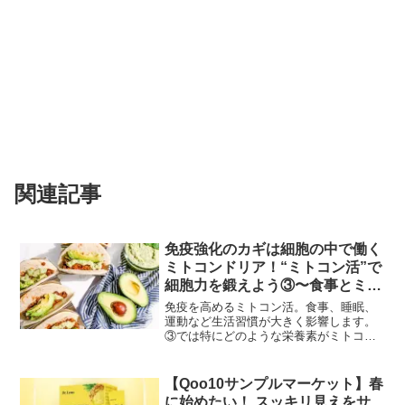
関連記事
免疫強化のカギは細胞の中で働く
ミトコンドリア！“ミトコン活”で
細胞力を鍛えよう③〜食事とミト
コンドリア〜
免疫を高めるミトコン活。食事、睡眠、
運動など生活習慣が大きく影響します。
③では特にどのような栄養素がミトコン
活に役立つのか、みていきましょう。順
天堂大学大学院 医学部 客員教授の太田成
男先生がご登壇して、「ミトコン活で“細
【Qoo10サンプルマーケット】春
胞力”を高めて免疫...
に始めたい！ スッキリ見えをサ