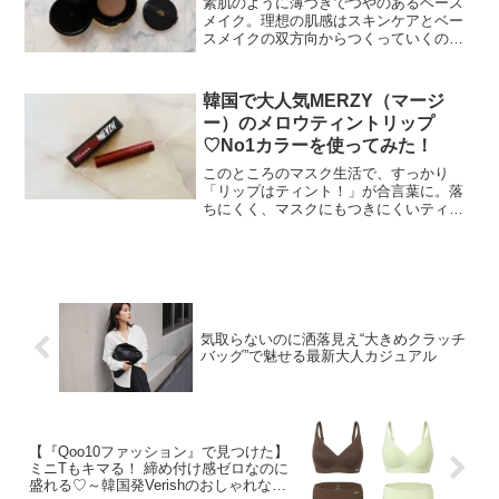
素肌のように薄づきでつやのあるベース
メイク。理想の肌感はスキンケアとベー
スメイクの双方向からつくっていくのが
近道。保湿力のあるプライマーや自然な
ハイライトを使うのも効果的です。今回
は、トレンド肌にフィットするベースメ
韓国で大人気MERZY（マージ
イクアイテムをまとめてご...
ー）のメロウティントリップ
♡No1カラーを使ってみた！
このところのマスク生活で、すっかり
「リップはティント！」が合言葉に。落
ちにくく、マスクにもつきにくいティン
トリップは、便利すぎて一度使うともう
元には戻れないアイテムの一つ。今回
は、韓国で大人気のMERZY（マージー）
のメロウティントを試して...
気取らないのに洒落見え“大きめクラッチ
バッグ”で魅せる最新大人カジュアル
【『Qoo10ファッション』で見つけた】
ミニTもキマる！ 締め付け感ゼロなのに
盛れる♡～韓国発Verishのおしゃれなブ