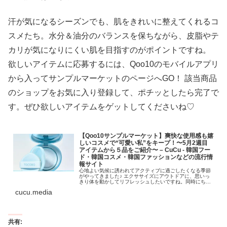
汗が気になるシーズンでも、肌をきれいに整えてくれるコ
スメたち。水分＆油分のバランスを保ちながら、皮脂やテ
カリが気になりにくい肌を目指すのがポイントですね。
欲しいアイテムに応募するには、Qoo10のモバイルアプリ
から入ってサンプルマーケットのページへGO！ 該当商品
のショップをお気に入り登録して、ポチッとしたら完了で
す。ぜひ欲しいアイテムをゲットしてくださいね♡
【Qoo10サンプルマーケット】爽快な使用感も嬉
しいコスメで“可愛い私”をキープ！〜5月2週目
アイテムから５品をご紹介〜 – CuCu ‐ 韓国フー
ド・韓国コスメ・韓国ファッションなどの流行情
報サイト
心地よい気候に誘われてアクティブに過ごしたくなる季節
がやってきました♪ エクササイズにアウトドアに、思いっ
きり体を動かしてリフレッシュしたいですね。同時にちょ
っと体を動かすだけでも汗や皮脂が出て、テカリやメイク
cucu.media
崩れ、ニオイが気になることも。…
共有: