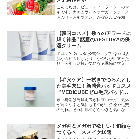
こんにちは、ビューティーライターのマ
キです。ナチュラル＆オーガニックコス
メのコスメキッチン。みなさんご存知で
すか？駅ビルや駅前にあるコスメのお店
です。コスメを手作りするキッチンのイ
メージで可愛らしい店内も人気の理由。
【韓国コスメ】数々のアワードに
店舗数が増えていて、東京...
輝く神品⁉︎ 話題のAESTURAの保
湿クリーム
出典：AESTURA公式ショップ Qoo10店
肌がカピカピしたり、小ジワが目立った
り…今年も乾燥が気になる季節に突入し
ました！ 乾燥対策に用いたいコスメとい
えば、数々のアワードを受賞している
『AESTURA（エストラ）』のアイテム
【毛穴ケア】一拭きでつるんとし
が注目され...
た美毛穴に！新感覚パッドコスメ
『MEDICUBEゼロ毛穴パッド
2.0』
寒い時期は乾燥毛穴が目立つ一方、気温
が高くなると気になるのが、角栓や毛穴
の汚れ。それに肌のざらつきも気になり
ますね。特に鼻周りは皮脂が多いので、
毛穴の状態が気になるところ。メイク崩
れの原因になったり、黒ずみが見た目に
メガ割＆メガポで欲しい！旬顔を
も目立ってきます。毛穴の...
つくるベースメイク10選